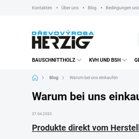
Zum
Kontakten
Über uns
Blog
Bedingungen und
Inhalt
springen
BAUSCHNITTHOLZ
KVH UND BSH
G
Startseite
Blog
Warum bei uns einkaufen
Warum bei uns einka
27.04.2023
Produkte direkt vom Herstel