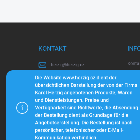
F
u
ß
z
KONTAKT
INF
e
i
Konta
herzig
@
herzig.cz
l
e
Über 
+420 603 260 855
Die Website www.herzig.cz dient der
Blog
übersichtlichen Darstellung der von der Firma
+420 603 143 373
Karel Herzig angebotenen Produkte, Waren
Bedin
und Dienstleistungen. Preise und
Sehen Sie sich auch unsere
Schut
Používáme 
Videos mit verschiedenen Tipps
Verfügbarkeit sind Richtwerte, die Absendung
pohodlné pr
und Tricks an...
der Bestellung dient als Grundlage für die
provozu web
Angebotserstellung. Die Bestellung ist nach
výkon a pou
persönlicher, telefonischer oder E-Mail-
Kommunikation verbindlich.