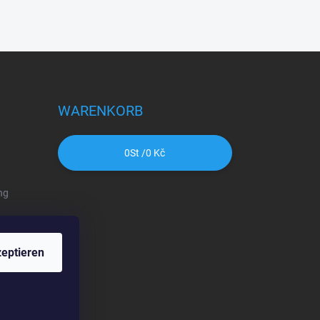
WARENKORB
0
St /
0 Kč
ng
eptieren