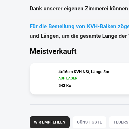
Dank unserer eigenen Zimmerei können 
Für die Bestellung von KVH-Balken zöger
und Längen, um die gesamte Länge der 
Meistverkauft
4x16cm KVH NSi, Länge 5m
AUF LAGER
543 Kč
P
r
WIR EMPFEHLEN
GÜNSTIGSTE
TEUERS
o