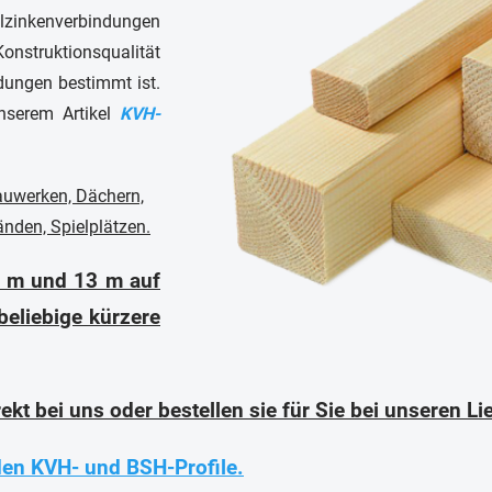
ilzinkenverbindungen
onstruktionsqualität
ndungen bestimmt ist.
nserem Artikel
KVH-
auwerken, Dächern,
änden, Spielplätzen.
5 m und 13 m auf
beliebige kürzere
kt bei uns oder bestellen sie für Sie bei unseren Li
nden KVH- und BSH-Profile.