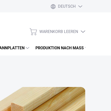
DEUTSCH
WARENKORB LEEREN
WARENKORB
PANNPLATTEN
PRODUKTION NACH MASS
FARBEN