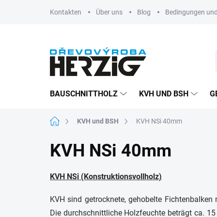
Zum
Kontakten
Über uns
Blog
Bedingungen und
Inhalt
springen
BAUSCHNITTHOLZ
KVH UND BSH
G
Startseite
KVH und BSH
KVH NSi 40mm
KVH NSi 40mm
KVH NSi (Konstruktionsvollholz)
KVH sind getrocknete, gehobelte Fichtenbalken 
Die durchschnittliche Holzfeuchte beträgt ca. 1