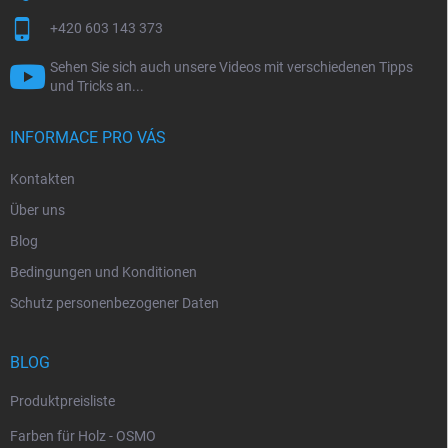
r
L
+420 603 143 373
i
s
Sehen Sie sich auch unsere Videos mit verschiedenen Tipps
t
und Tricks an...
e
INFORMACE PRO VÁS
Kontakten
Über uns
Blog
Bedingungen und Konditionen
Schutz personenbezogener Daten
BLOG
Produktpreisliste
Farben für Holz - OSMO