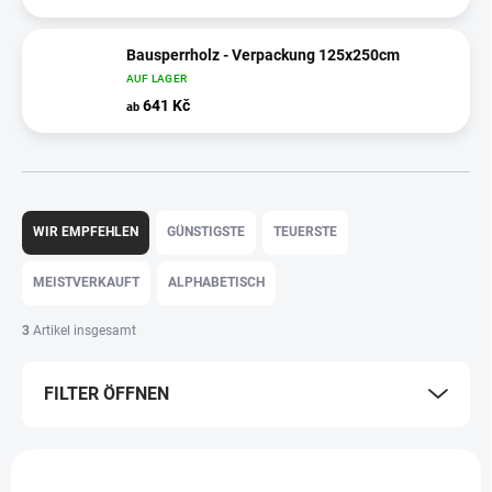
Bausperrholz - Verpackung 125x250cm
AUF LAGER
641 Kč
ab
P
r
WIR EMPFEHLEN
GÜNSTIGSTE
TEUERSTE
o
d
MEISTVERKAUFT
ALPHABETISCH
u
k
3
Artikel insgesamt
t
s
FILTER ÖFFNEN
o
r
t
L
i
i