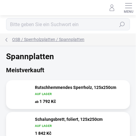
Zum
Inhalt
springen
Suchen
OSB / Sperrholzplatten / Spannplatten
Spannplatten
Meistverkauft
Rutschhemmendes Sperrholz, 125x250cm
AUF LAGER
1 792 Kč
ab
Schalungsbrett, foliert, 125x250cm
AUF LAGER
1 842 Kč