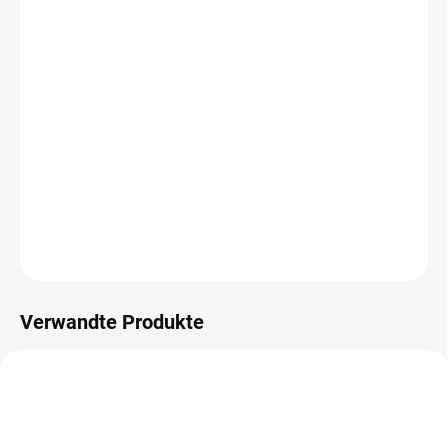
−
+
In den Warenkorb
Konstruktionssperrholz aus Kiefer besteht aus drei oder mehr
senkrecht zur Faserrichtung miteinander verleimten Furnieren.
Nicht glänzende Qualität für strukturelle Anwendungen.
Format 125 x 250 cm.
DETAILLIERTE INFORMATIONEN
FRAGEN
Verwandte Produkte