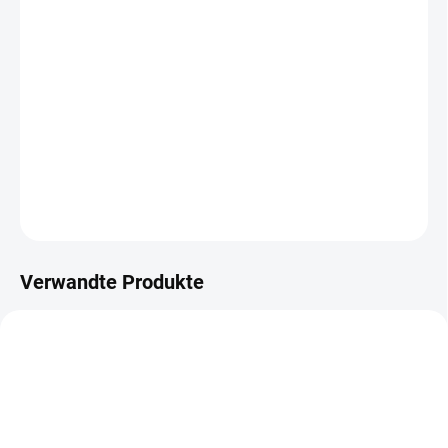
Präzise rechtwinklig
-
Schnitt mit einer
Formatierungssäge, Genauigkeit +/- 2 mm
Grob -
mit einer Kettensäge
ausgeschnitten, Genauigkeit +/- 2cm
Ohne Zuschnitt
DETAILLIERTE INFORMATIONEN
FRAGEN
Verwandte Produkte