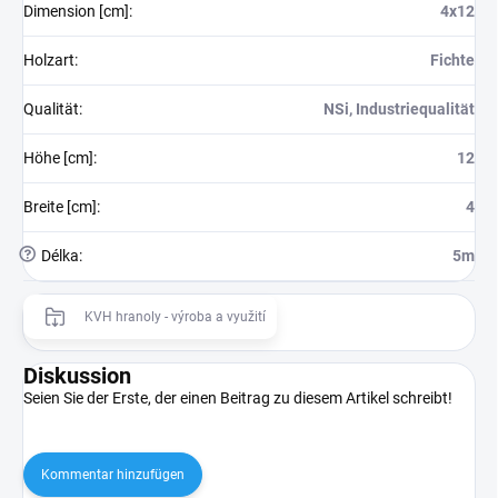
Dimension [cm]
:
4x12
Holzart
:
Fichte
Qualität
:
NSi, Industriequalität
Höhe [cm]
:
12
Breite [cm]
:
4
?
Délka
:
5m
KVH hranoly - výroba a využití
Diskussion
Seien Sie der Erste, der einen Beitrag zu diesem Artikel schreibt!
Kommentar hinzufügen