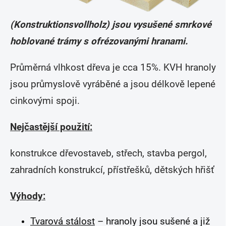
(Konstruktionsvollholz) jsou vysušené smrkové
hoblované trámy s ofrézovanými hranami.
Průměrná vlhkost dřeva je cca 15%. KVH hranoly
jsou průmyslově vyráběné a jsou délkově lepené
cinkovými spoji.
Nejčastější použití:
konstrukce dřevostaveb, střech, stavba pergol,
zahradních konstrukcí, přístřešků, dětských hřišť
Výhody:
Tvarová stálost
– hranoly jsou sušené a již