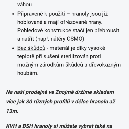
váhou.
Připravené k použití
– hranoly jsou již
hoblované a mají ofrézované hrany.
Pohledové konstrukce stačí jen přebrousit
a natřít (např. nátěry OSMO)
Bez škůdců
- materiál je díky vysoké
teplotě při sušení sterilizován proti
možným zárodkům škůdců a dřevokazným
houbám.
Na naší prodejně ve Znojmě držíme skladem
více jak 30 různých profilů v délce hranolu až
13m.
KVH a BSH hranoly si můžete vybrat také na