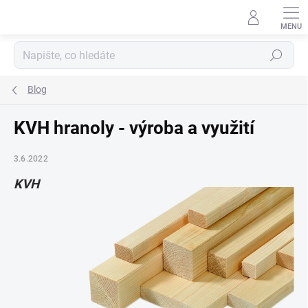
Přejít
na
obsah
Hledat
Blog
KVH hranoly - výroba a využití
3.6.2022
KVH