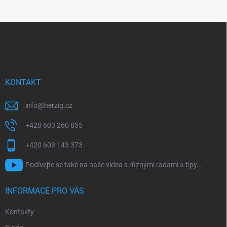
Z
á
p
a
t
í
KONTAKT
info
@
herzig.cz
+420 603 260 855
+420 603 143 373
Podívejte se také na naše videa s různými radami a tipy...
INFORMACE PRO VÁS
Kontakty