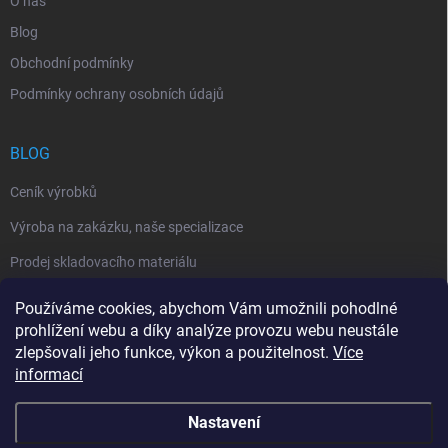
O nás
Blog
Obchodní podmínky
Podmínky ochrany osobních údajů
BLOG
Ceník výrobků
Výroba na zakázku, naše specializace
Prodej skladovacího materiálu
Používáme cookies, abychom Vám umožnili pohodlné
NÁKUPNÍ KOŠÍK
prohlížení webu a díky analýze provozu webu neustále
zlepšovali jeho funkce, výkon a použitelnost.
Více
0
ks /
0 Kč
informací
Webové stránky www.herzig.cz slouží k přehledné
prezentaci výrobků, zboží a služeb nabízených firmou
Nastavení
Karel Herzig. Nejedná se o eshop, ceny a dostupnosti
jsou orientační, odeslání objednávky slouží jako