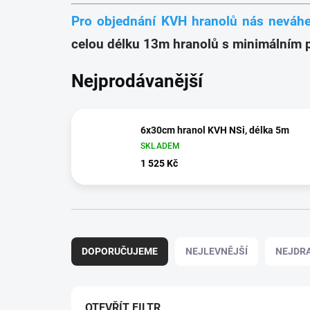
Pro objednání KVH hranolů nás neváhej
celou délku 13m hranolů s minimálním 
Nejprodávanější
6x30cm hranol KVH NSi, délka 5m
SKLADEM
1 525 Kč
Ř
a
DOPORUČUJEME
NEJLEVNĚJŠÍ
NEJDRA
z
e
n
í
OTEVŘÍT FILTR