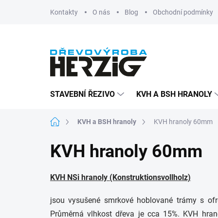
Přejít
Kontakty
O nás
Blog
Obchodní podmínky
na
obsah
STAVEBNÍ ŘEZIVO
KVH A BSH HRANOLY
Domů
KVH a BSH hranoly
KVH hranoly 60mm
KVH hranoly 60mm
KVH NSi hranoly (Konstruktionsvollholz)
jsou vysušené smrkové hoblované trámy s of
Průměrná vlhkost dřeva je cca 15%. KVH hran