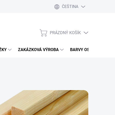
ČEŠTINA
PRÁZDNÝ KOŠÍK
NÁKUPNÍ
KOŠÍK
IŽKY
ZAKÁZKOVÁ VÝROBA
BARVY OSMO
TRU