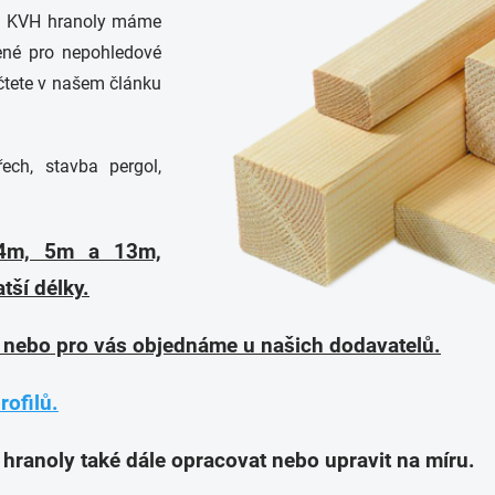
ji. KVH hranoly máme
čené pro nepohledové
čtete v našem článku
řech, stavba pergol,
 4m, 5m a 13m,
tší délky.
 nebo pro vás objednáme u našich dodavatelů.
ofilů.
hranoly také dále opracovat nebo upravit na míru.