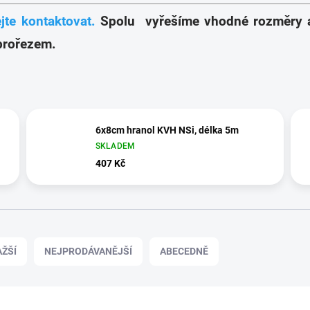
te kontaktovat.
Spolu vyřešíme vhodné rozměry a 
prořezem.
6x8cm hranol KVH NSi, délka 5m
SKLADEM
407 Kč
ŽŠÍ
NEJPRODÁVANĚJŠÍ
ABECEDNĚ