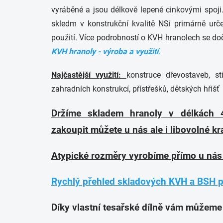
vyráběné a jsou délkově lepené cinkovými spo
skledm v konstrukční kvalitě NSi primárně ur
použití.
Více podrobností o KVH hranolech se do
KVH hranoly - výroba a využití
.
Najčastější využití:
konstruce dřevostaveb, st
zahradních konstrukcí, přístřešků, dětských hřišť
Držíme skladem hranoly v délkách
zakoupit můžete u nás ale i libovolné kra
Atypické rozměry vyrobíme přímo u nás
Rychlý přehled skladových KVH a BSH pr
Díky vlastní tesařské dílně vám můžeme 