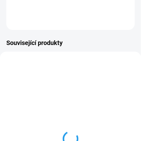
DETAILNÍ INFORMACE
ZEPTAT SE
Související produkty
SKLADEM
SKLADEM
Palubka smrk
č. 732 Dub světlý,
12,5x96mm, AB-US,
Ochranná olejová lazura
profil C klasik
455 Kč
od
82 Kč
od
od 376,03 Kč bez DPH