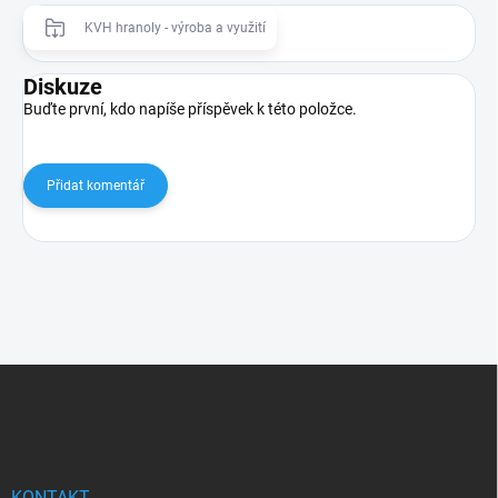
KVH hranoly - výroba a využití
Diskuze
Buďte první, kdo napíše příspěvek k této položce.
Přidat komentář
Z
á
p
a
t
í
KONTAKT