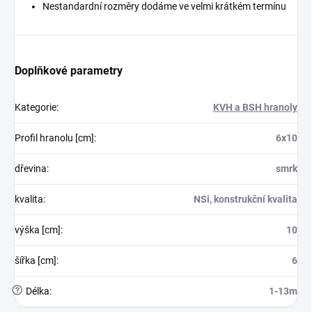
Nestandardní rozměry dodáme ve velmi krátkém termínu
Doplňkové parametry
Kategorie
:
KVH a BSH hranoly
Profil hranolu [cm]
:
6x10
dřevina
:
smrk
kvalita
:
NSi, konstrukční kvalita
výška [cm]
:
10
šířka [cm]
:
6
?
Délka
:
1-13m