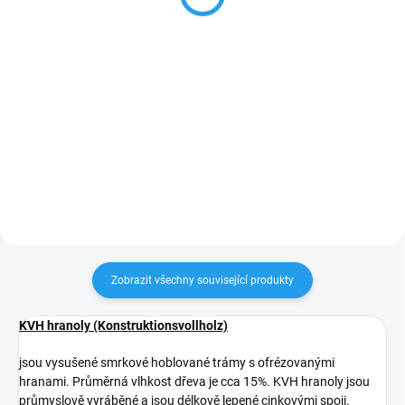
od 67,77 Kč bez DPH
Detail
Detail
Penetrace a lazura sjednocená v
jednom nátěru. Ochranná olejová
Smrková palubka s perem a
lazura je transparentní,
drážkou vhodná na obklady stěn
polomatná a určená k použití
a stropů v interiéru i exteriéru.
venku. Odpuzuje vodu, je
Rakouská výroba v kvalitě AB-US.
mimořádně odolná vůči...
Lze odebrat v balení po 10ks
nebo i zvlášť po 1ks....
Zobrazit všechny související produkty
KVH hranoly (Konstruktionsvollholz)
jsou vysušené smrkové hoblované trámy s ofrézovanými
hranami. Průměrná vlhkost dřeva je cca 15%. KVH hranoly jsou
průmyslově vyráběné a jsou délkově lepené cinkovými spoji.