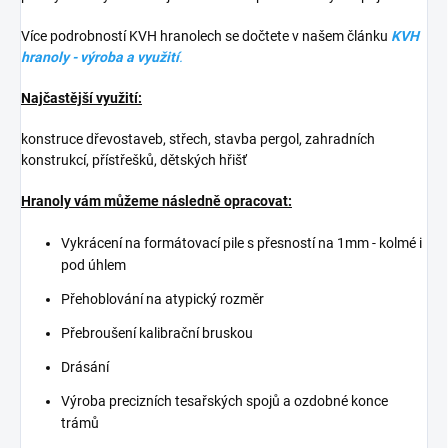
Více podrobností KVH hranolech se dočtete v našem článku
KVH
hranoly - výroba a využití
.
Najčastější využití:
konstruce dřevostaveb, střech, stavba pergol, zahradních
konstrukcí, přístřešků, dětských hřišť
Hranoly vám můžeme následně opracovat:
Vykrácení na formátovací pile s přesností na 1mm - kolmé i
pod úhlem
Přehoblování na atypický rozměr
Přebroušení kalibrační bruskou
Drásání
Výroba precizních tesařských spojů a ozdobné konce
trámů