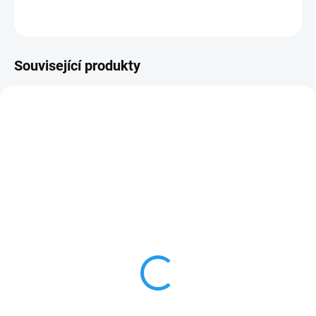
ZEPTAT SE
Související produkty
LIBOVOLNÉ DÉLKY
SKLADEM
SKLADEM
10x10cm hranol KVH Nsi,
6x6cm hranol KVH Nsi,
délky 1 až 13m
délka 4m a 5m
170 Kč
244 Kč
od
od
od 140,50 Kč bez DPH
od 201,65 Kč bez DPH
Detail
Detail