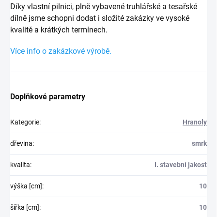
Díky vlastní pilnici, plně vybavené truhlářské a tesařské
dílně jsme schopni dodat i složité zakázky ve vysoké
kvalitě a krátkých termínech.
Více info o zakázkové výrobě.
Doplňkové parametry
Kategorie
:
Hranoly
dřevina
:
smrk
kvalita
:
I. stavební jakost
výška [cm]
:
10
šířka [cm]
:
10