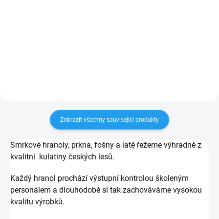
Potřebujete hranoly v jiných než
KVH hranol je možné koupit
uvedených délkách? KVH hranoly
pouze v celé délce 4m nebo 5m.
máme skladem v délce 13m.
Na přání Vám jej vykrátíme na
Můžete odebrat celý hranol nebo
požadované míry. Rozměry
jen jeho část. Nařežeme Vám
uveďte prosím do poznámky v
libovolný rozměr i po...
košíku. Při objednání...
Zobrazit všechny související produkty
Smrkové hranoly, prkna, fošny a latě řežeme výhradně z
kvalitní kulatiny českých lesů.
Každý hranol prochází výstupní kontrolou školeným
personálem a dlouhodobě si tak zachováváme vysokou
kvalitu výrobků.