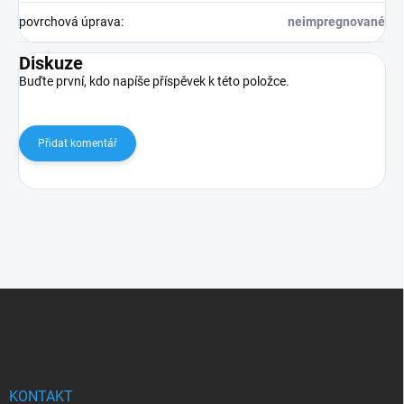
povrchová úprava
:
neimpregnované
Diskuze
Buďte první, kdo napíše příspěvek k této položce.
Přidat komentář
Z
á
p
a
t
í
KONTAKT