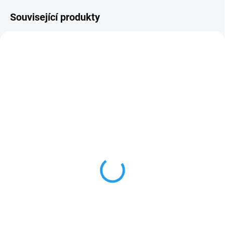
Související produkty
SKLADEM
SKLADEM
Palubka smrk
č. 732 Dub světlý,
12,5x96mm, AB-US,
Ochranná olejová lazura
profil C klasik
455 Kč
od
82 Kč
od
od 376,03 Kč bez DPH
od 67,77 Kč bez DPH
Detail
Detail
Penetrace a lazura sjednocená v
jednom nátěru. Ochranná olejová
Smrková palubka s perem a