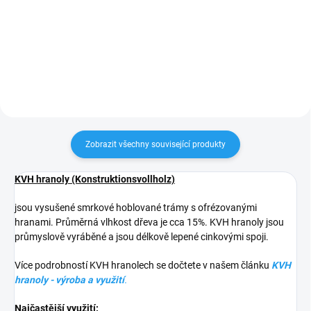
lazura je transparentní,
drážkou vhodná na obklady stěn
polomatná a určená k použití
a stropů v interiéru i exteriéru.
venku. Odpuzuje vodu, je
Rakouská výroba v kvalitě AB-US.
mimořádně odolná vůči...
Lze odebrat v balení po 10ks
nebo i zvlášť po 1ks....
Zobrazit všechny související produkty
KVH hranoly (Konstruktionsvollholz)
jsou vysušené smrkové hoblované trámy s ofrézovanými
hranami. Průměrná vlhkost dřeva je cca 15%. KVH hranoly jsou
průmyslově vyráběné a jsou délkově lepené cinkovými spoji.
Více podrobností KVH hranolech se dočtete v našem článku
KVH
hranoly - výroba a využití
.
Najčastější využití: