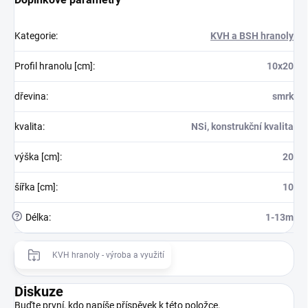
Kategorie
:
KVH a BSH hranoly
Profil hranolu [cm]
:
10x20
dřevina
:
smrk
kvalita
:
NSi, konstrukční kvalita
výška [cm]
:
20
šířka [cm]
:
10
?
Délka
:
1-13m
KVH hranoly - výroba a využití
Diskuze
Buďte první, kdo napíše příspěvek k této položce.