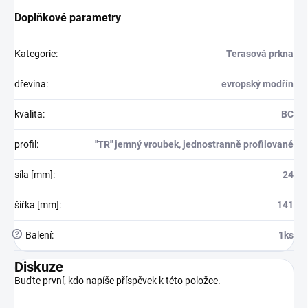
Doplňkové parametry
Kategorie
:
Terasová prkna
dřevina
:
evropský modřín
kvalita
:
BC
profil
:
"TR" jemný vroubek, jednostranně profilované
síla [mm]
:
24
šířka [mm]
:
141
?
Balení
:
1ks
Diskuze
Buďte první, kdo napíše příspěvek k této položce.