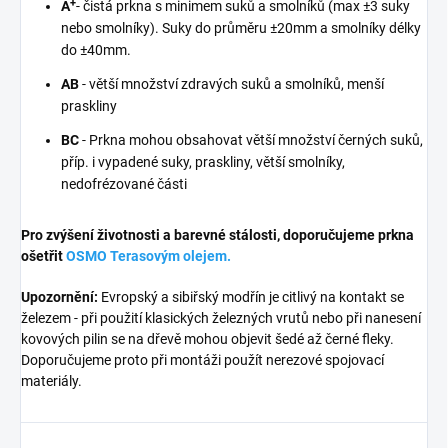
+
A
- čistá prkna s minimem suků a smolníků (max ±3 suky
nebo smolníky). Suky do průměru ±20mm a smolníky délky
do ±40mm.
AB
- větší množství zdravých suků a smolníků, menší
praskliny
BC
- Prkna mohou obsahovat větší množství černých suků,
příp. i vypadené suky, praskliny, větší smolníky,
nedofrézované části
Pro zvýšení životnosti a barevné stálosti, doporučujeme prkna
ošetřit
OSMO Terasovým olejem.
Upozornění:
Evropský a sibiřský modřín je citlivý na kontakt se
železem - při použití klasických železných vrutů nebo při nanesení
kovových pilin se na dřevě mohou objevit šedé až černé fleky.
Doporučujeme proto při montáži použít nerezové spojovací
materiály.