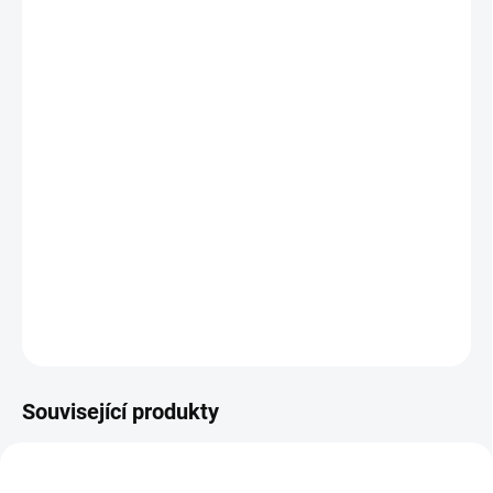
zbarvením.
Na pohledové straně protiskluzové jemné vroubkování, rubová
strana hladká.
Prkna jsou délkově neupravená, hrubě vykrácená s nadměrkem
minimálně +10mm
Kvalita BC
Cena je uvedená za 1ks.
DETAILNÍ INFORMACE
ZEPTAT SE
Související produkty
LIBOVOLNÉ DÉLKY