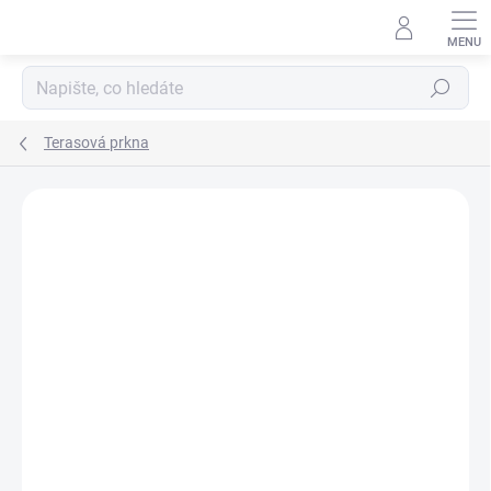
Přejít
na
obsah
Hledat
Terasová prkna