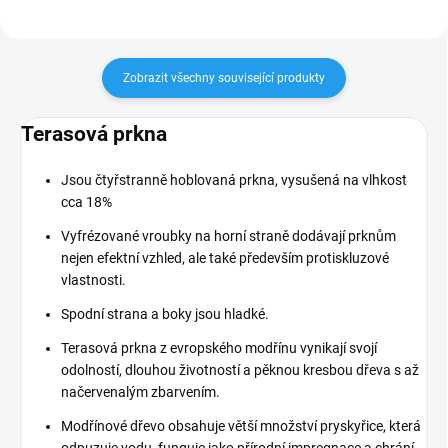
Zobrazit všechny související produkty
Terasová prkna
Jsou čtyřstranně hoblovaná prkna, vysušená na vlhkost
cca 18%
Vyfrézované vroubky na horní straně dodávají prknům
nejen efektní vzhled, ale také především protiskluzové
vlastnosti.
Spodní strana a boky jsou hladké.
Terasová prkna z evropského modřínu vynikají svojí
odolností, dlouhou životností a pěknou kresbou dřeva s až
načervenalým zbarvením.
Modřínové dřevo obsahuje větší množství pryskyřice, která
odpuzuje vodu, funguje jako přírodní impregnace a chrání