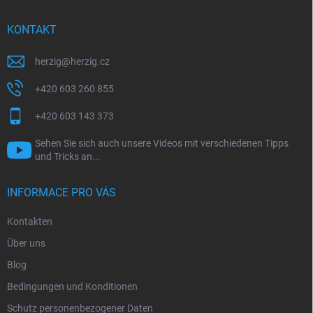
e
i
KONTAKT
l
e
herzig
@
herzig.cz
+420 603 260 855
+420 603 143 373
Sehen Sie sich auch unsere Videos mit verschiedenen Tipps
und Tricks an...
INFORMACE PRO VÁS
Kontakten
Über uns
Blog
Bedingungen und Konditionen
Schutz personenbezogener Daten