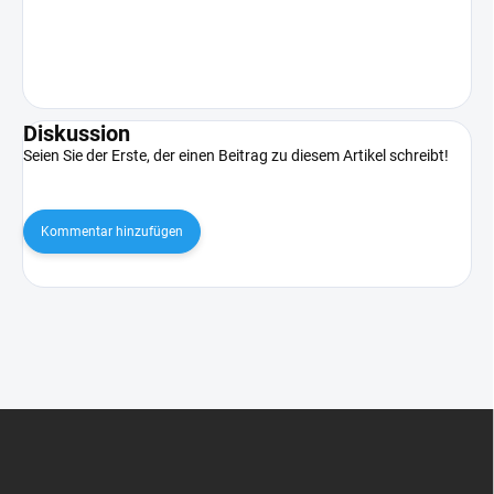
Diskussion
Seien Sie der Erste, der einen Beitrag zu diesem Artikel schreibt!
Kommentar hinzufügen
F
u
ß
z