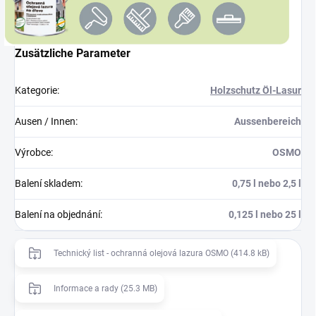
Zusätzliche Parameter
Kategorie
:
Holzschutz Öl-Lasur
Ausen / Innen
:
Aussenbereich
Výrobce
:
OSMO
Balení skladem
:
0,75 l nebo 2,5 l
Balení na objednání
:
0,125 l nebo 25 l
Technický list - ochranná olejová lazura OSMO (414.8 kB)
Informace a rady (25.3 MB)