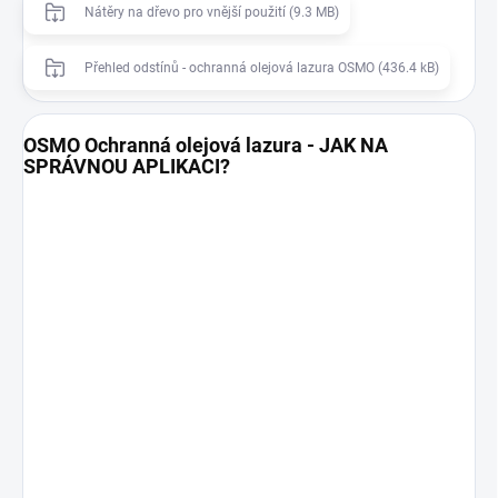
Nátěry na dřevo pro vnější použití (9.3 MB)
Přehled odstínů - ochranná olejová lazura OSMO (436.4 kB)
OSMO Ochranná olejová lazura - JAK NA
SPRÁVNOU APLIKACI?