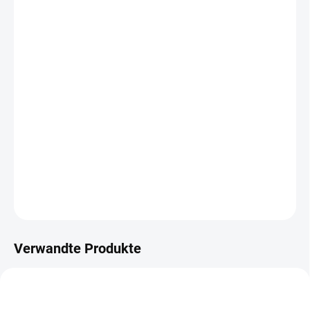
Wir beraten Sie gerne:
Martin Míček
+420 603 260 855
herzig@herzig.cz
Karel Herzig
+420 603 143 373
herzig@herzig.cz
DETAILLIERTE INFORMATIONEN
FRAGEN
Verwandte Produkte
BELIEBIGE LÄNGE