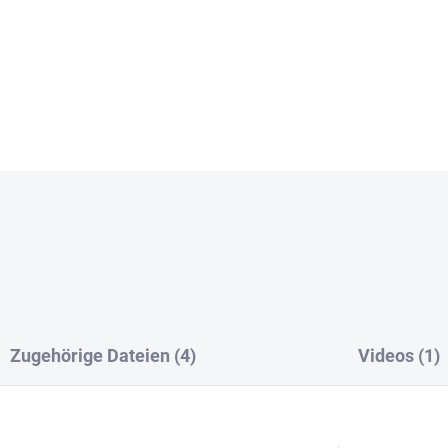
1 Liter ist ausreichend f
Fläche.
DETAILLIERTE INFORMATIONEN
Zugehörige Dateien (4)
Videos (1)