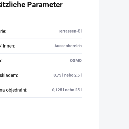
ätzliche Parameter
rie
:
Terrassen-Öl
/ Innen
:
Aussenbereich
e
:
OSMO
 skladem
:
0,75 l nebo 2,5 l
 na objednání
:
0,125 l nebo 25 l