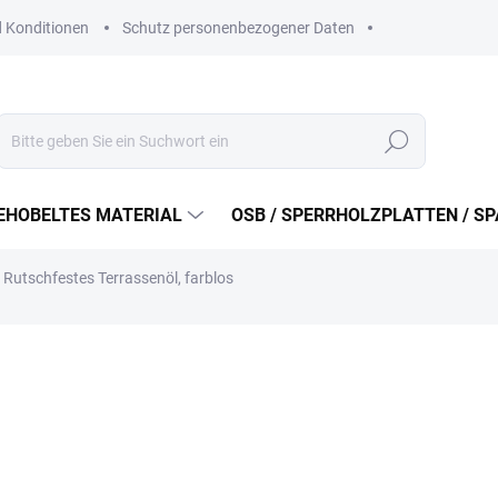
 Konditionen
Schutz personenbezogener Daten
Suchen
EHOBELTES MATERIAL
OSB / SPERRHOLZPLATTEN / S
 Rutschfestes Terrassenöl, farblos
ab
455 Kč
ab
376,03 Kč
ohne MwSt.
Verkaufspreis:
VARIANTE WÄHLEN
VARIANTE