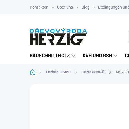
Zum
Kontakten
Über uns
Blog
Bedingungen und
Inhalt
springen
BAUSCHNITTHOLZ
KVH UND BSH
G
Startseite
Farben OSMO
Terrassen-Öl
Nr. 430