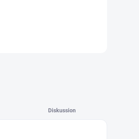
ür einen Anstrich auf ca. 24 m2 glatter
FRAGEN
Diskussion