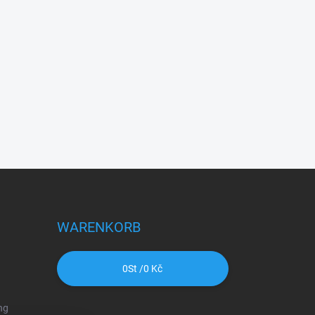
WARENKORB
0
St /
0 Kč
ng