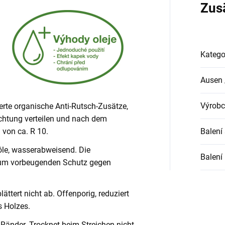
Zus
Katego
Ausen 
Výrobc
ierte organische Anti-Rutsch-Zusätze,
ichtung verteilen und nach dem
 von ca. R 10.
Balení
nöle, wasserabweisend. Die
Balení
zum vorbeugenden Schutz gegen
lättert nicht ab. Offenporig, reduziert
 Holzes.
 Ränder. Trocknet beim Streichen nicht