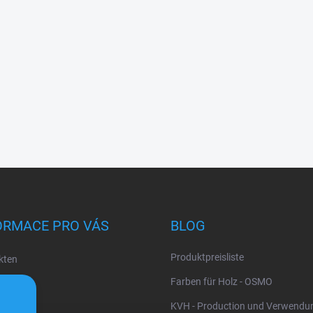
ORMACE PRO VÁS
BLOG
Produktpreisliste
kten
uns
Farben für Holz - OSMO
KVH - Production und Verwendu