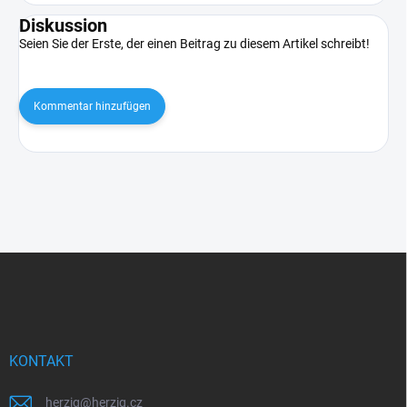
Diskussion
Seien Sie der Erste, der einen Beitrag zu diesem Artikel schreibt!
Kommentar hinzufügen
F
u
ß
z
e
i
KONTAKT
l
e
herzig
@
herzig.cz