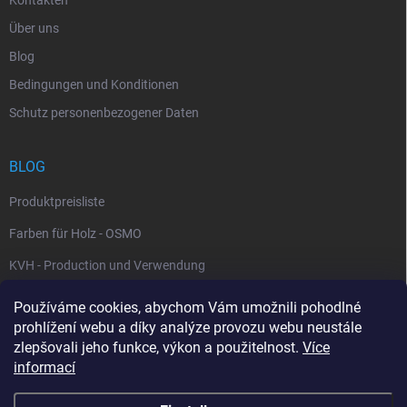
Über uns
Blog
Bedingungen und Konditionen
Schutz personenbezogener Daten
BLOG
Produktpreisliste
Farben für Holz - OSMO
KVH - Production und Verwendung
Používáme cookies, abychom Vám umožnili pohodlné
WARENKORB
prohlížení webu a díky analýze provozu webu neustále
zlepšovali jeho funkce, výkon a použitelnost.
Více
0
St /
0 Kč
informací
Die Website www.herzig.cz dient der übersichtlichen
Darstellung der von der Firma Karel Herzig angebotenen