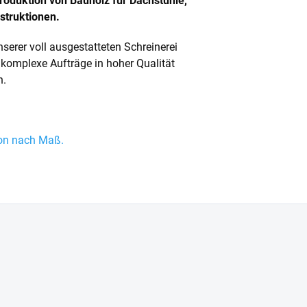
roduktion von Bauholz für Dachstühle,
struktionen.
erer voll ausgestatteten Schreinerei
 komplexe Aufträge in hoher Qualität
n.
ion nach Maß.