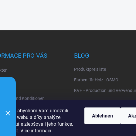
ORMACE PRO VÁS
BLOG
Produktpreisliste
kten
uns
Farben für Holz - OSMO
KVH - Production und Verwendu
gungen und Konditionen
z personenbezogener Daten
cookies, abychom Vám umožnili
Ablehnen
Akz
ohlížení webu a díky analýze
u neustále zlepšovali jeho funkce,
žitelnost.
Více informací