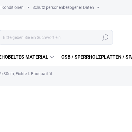
 Konditionen
Schutz personenbezogener Daten
Suchen
EHOBELTES MATERIAL
OSB / SPERRHOLZPLATTEN / S
5x30cm, Fichte I. Bauqualität
ab
213 Kč
ab
176,03 Kč
ohne MwSt.
Verkaufspreis:
VARIANTE WÄHLEN
VARIANTE