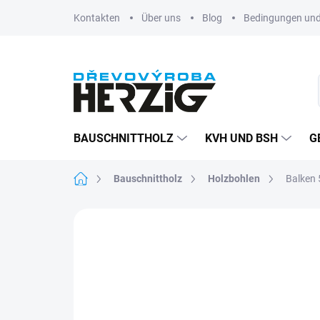
Zum
Kontakten
Über uns
Blog
Bedingungen und
Inhalt
springen
BAUSCHNITTHOLZ
KVH UND BSH
G
Startseite
Bauschnittholz
Holzbohlen
Balken 