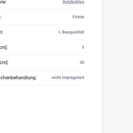
rie
:
Holzbohlen
t
:
Fichte
t
:
I. Bauqualität
cm]
:
5
[cm]
:
30
ächenbehandlung
:
nicht imprägniert