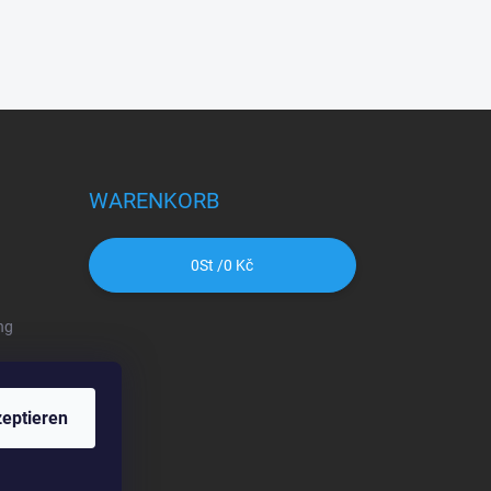
WARENKORB
0
St /
0 Kč
ng
eptieren