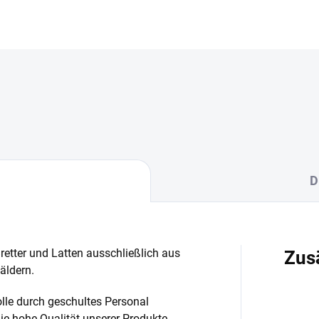
D
retter und Latten ausschließlich aus
Zus
äldern.
le durch geschultes Personal
die hohe Qualität unserer Produkte.