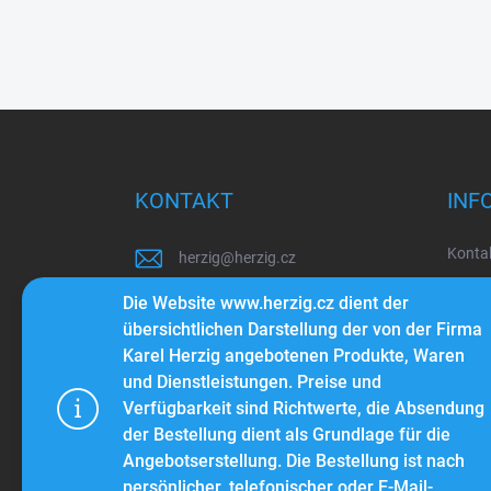
F
u
ß
z
KONTAKT
INF
e
i
Konta
herzig
@
herzig.cz
l
e
Über 
+420 603 260 855
Die Website www.herzig.cz dient der
Blog
übersichtlichen Darstellung der von der Firma
+420 603 143 373
Karel Herzig angebotenen Produkte, Waren
Bedin
und Dienstleistungen. Preise und
Sehen Sie sich auch unsere
Schut
Používáme 
Videos mit verschiedenen Tipps
Verfügbarkeit sind Richtwerte, die Absendung
pohodlné pr
und Tricks an...
der Bestellung dient als Grundlage für die
provozu web
Angebotserstellung. Die Bestellung ist nach
výkon a pou
persönlicher, telefonischer oder E-Mail-