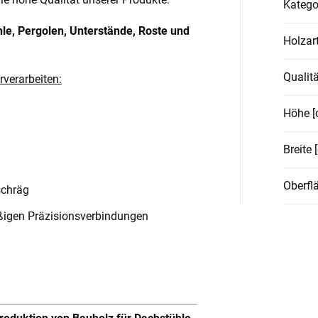
Katego
hle, Pergolen, Unterstände, Roste und
Holzar
Qualitä
rverarbeiten:
Höhe [
Breite 
Oberfl
schräg
igen Präzisionsverbindungen