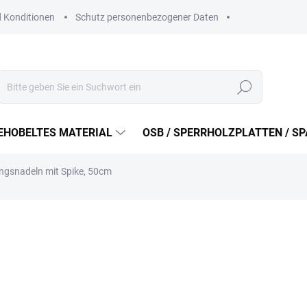
 Konditionen
Schutz personenbezogener Daten
Suchen
EHOBELTES MATERIAL
OSB / SPERRHOLZPLATTEN / S
gsnadeln mit Spike, 50cm
6 Kč
4,96 Kč ohne MwSt.
Verkaufspreis:
AUF LAGER