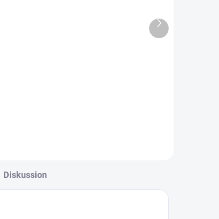
Länge 1 bis 13m
509 Kč
Nächstes
ab
Produkt
ab 420,66 Kč ohne MwSt.
l
Detail
 m
Benötigen Sie Prismen in anderen
das
als den aufgeführten Längen? Wir
 wir
haben KVH-Prismen in 13 m
Länge auf Lager. Sie können das
gesamte Prisma oder nur einen
Teil davon entfernen....
Diskussion