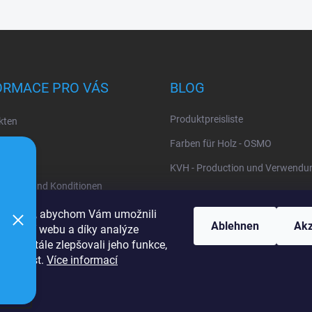
ORMACE PRO VÁS
BLOG
Produktpreisliste
kten
uns
Farben für Holz - OSMO
KVH - Production und Verwendu
gungen und Konditionen
z personenbezogener Daten
cookies, abychom Vám umožnili
Ablehnen
Akz
ohlížení webu a díky analýze
u neustále zlepšovali jeho funkce,
žitelnost.
Více informací
ngen
behalten.