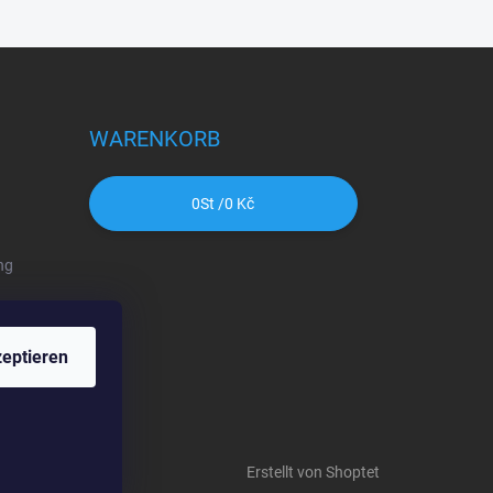
WARENKORB
0
St /
0 Kč
ng
eptieren
Erstellt von Shoptet