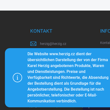
F
u
ß
z
KONTAKT
INF
e
i
Konta
herzig
@
herzig.cz
l
e
Über 
+420 603 260 855
Die Website www.herzig.cz dient der
Blog
übersichtlichen Darstellung der von der Firma
+420 603 143 373
Karel Herzig angebotenen Produkte, Waren
Bedin
und Dienstleistungen. Preise und
Sehen Sie sich auch unsere
Schut
Používáme 
Videos mit verschiedenen Tipps
Verfügbarkeit sind Richtwerte, die Absendung
pohodlné pr
und Tricks an...
der Bestellung dient als Grundlage für die
provozu web
Angebotserstellung. Die Bestellung ist nach
výkon a pou
persönlicher, telefonischer oder E-Mail-
Kommunikation verbindlich.
Einstellu
Copyright 2026
Holzproduktion Herzig
. Alle Rechte vor