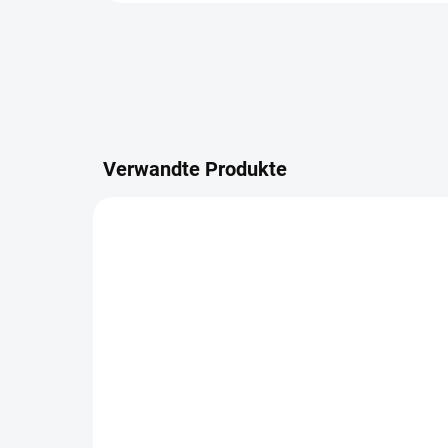
Verwandte Produkte
BELIEBIGE LÄNGE
597/100
AUF LAGER
8x16cm KVH NSi, Länge 1
6x