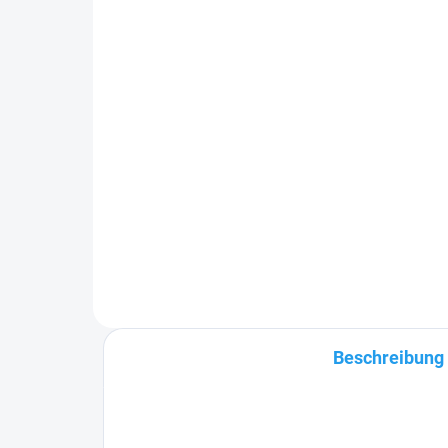
bis 13m
5
217 Kč
40
ab
ab 179,34 Kč ohne MwSt.
336
Detail
Benötigen Sie Prismen in anderen
Der
als den aufgeführten Längen? Wir
ges
haben KVH-Prismen in 13 m
wer
Länge auf Lager. Sie können das
wir 
gesamte Prisma oder nur einen
ben
Teil davon entfernen....
Sie 
Beschreibung