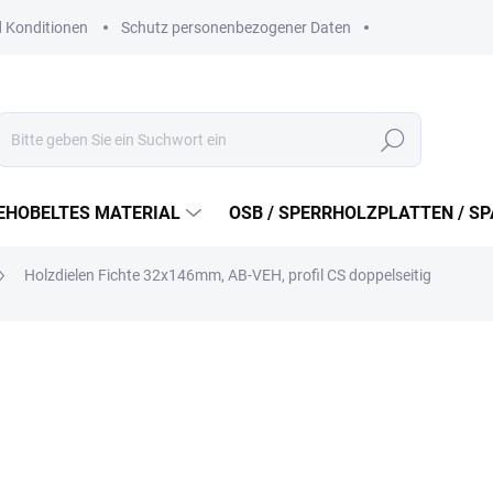
 Konditionen
Schutz personenbezogener Daten
Suchen
EHOBELTES MATERIAL
OSB / SPERRHOLZPLATTEN / S
Holzdielen Fichte 32x146mm, AB-VEH, profil CS doppelseitig
417 Kč
344,63 Kč ohne MwSt.
Verkaufspreis:
AUF LAGER
VARIANTE