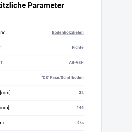
ätzliche Parameter
rie
:
Bodenholzdielen
t
:
Fichte
t
:
AB-VEH
"CS" Fase/Schiffboden
 [mm]
:
32
 [mm]
:
146
ní
:
4ks