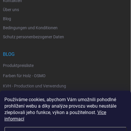
Kontakten
Über uns
Blog
Bedingungen und Konditionen
Schutz personenbezogener Daten
BLOG
Produktpreisliste
Farben für Holz - OSMO
KVH - Production und Verwendung
Používáme cookies, abychom Vám umožnili pohodlné
WARENKORB
prohlížení webu a díky analýze provozu webu neustále
zlepšovali jeho funkce, výkon a použitelnost.
Více
0
St /
0 Kč
informací
Die Website www.herzig.cz dient der übersichtlichen
Darstellung der von der Firma Karel Herzig angebotenen