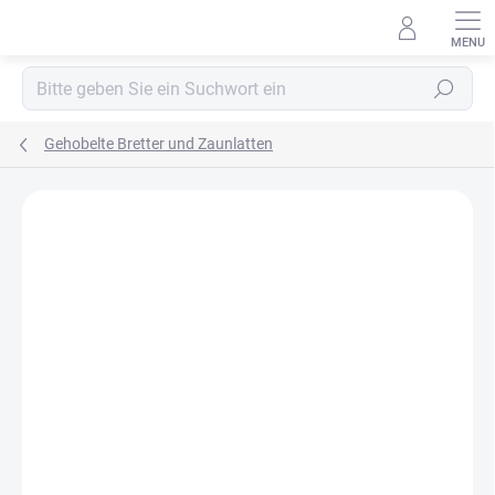
Zum
Inhalt
springen
Suchen
Gehobelte Bretter und Zaunlatten