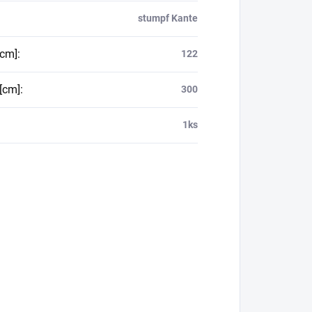
stumpf Kante
[cm]
:
122
[cm]
:
300
1ks