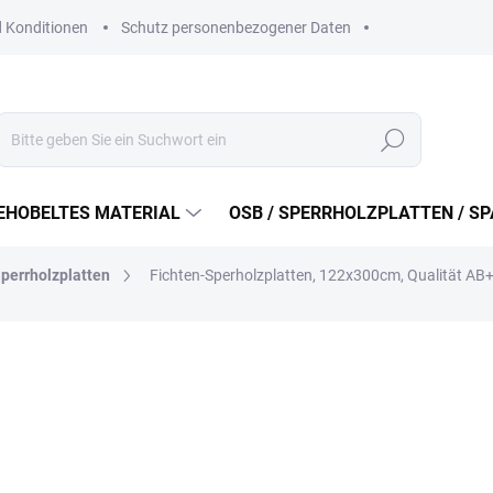
 Konditionen
Schutz personenbezogener Daten
Suchen
EHOBELTES MATERIAL
OSB / SPERRHOLZPLATTEN / S
perrholzplatten
Fichten-Sperholzplatten, 122x300cm, Qualität AB
ab
3 636 Kč
ab
3 004,96 Kč
ohne MwSt.
Verkaufspreis:
VARIANTE WÄHLEN
VARIANTE