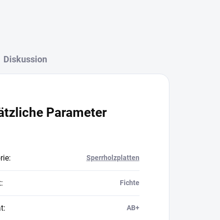
Diskussion
ätzliche Parameter
rie
:
Sperrholzplatten
t
:
Fichte
t
:
AB+