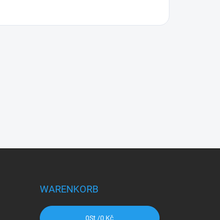
WARENKORB
0
St /
0 Kč