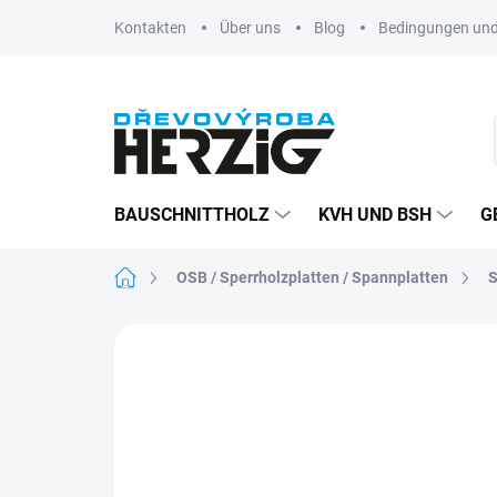
Zum
Kontakten
Über uns
Blog
Bedingungen und
Inhalt
springen
BAUSCHNITTHOLZ
KVH UND BSH
G
Startseite
OSB / Sperrholzplatten / Spannplatten
S