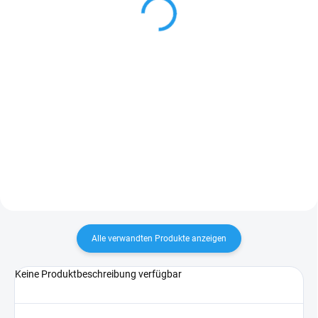
82 Kč
ab
Detail
ab 67,77 Kč ohne MwSt.
Detail
Fichtenbretter mit Nut und Feder,
geeignet für Wand- und
Deckenverkleidungen im Innen-
und Außenbereich.
Österreichische Produktion in AB-
US Qualität. Kann in 10er-
Packungen...
Alle verwandten Produkte anzeigen
Keine Produktbeschreibung verfügbar