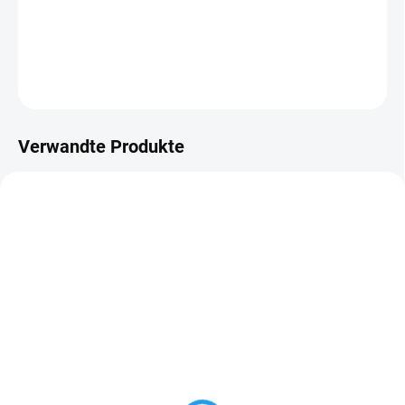
−
+
In den Warenkorb
FRAGEN
Verwandte Produkte
AUF LAGER
AUF LAGER
Flachpinsel Natur
Holzdielen Fichte
12,5x96mm, AB-US,
55 Kč
ab
profil C klasik
ab 45,45 Kč ohne MwSt.