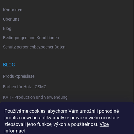
Kontakten
Über uns
Blog
Bedingungen und Konditionen
Schutz personenbezogener Daten
BLOG
Produktpreisliste
Farben für Holz - OSMO
KVH - Production und Verwendung
Používáme cookies, abychom Vám umožnili pohodlné
WARENKORB
prohlížení webu a díky analýze provozu webu neustále
zlepšovali jeho funkce, výkon a použitelnost.
Více
0
St /
0 Kč
informací