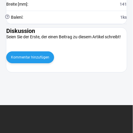
Breite [mm]
:
141
?
Balení
:
1ks
Diskussion
Seien Sie der Erste, der einen Beitrag zu diesem Artikel schreibt!
Kommentar hinzufügen
F
u
ß
z