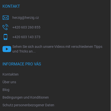
e
i
KONTAKT
l
e
herzig
@
herzig.cz
+420 603 260 855
+420 603 143 373
Sehen Sie sich auch unsere Videos mit verschiedenen Tipps
und Tricks an...
INFORMACE PRO VÁS
Kontakten
Über uns
Blog
Bedingungen und Konditionen
Schutz personenbezogener Daten