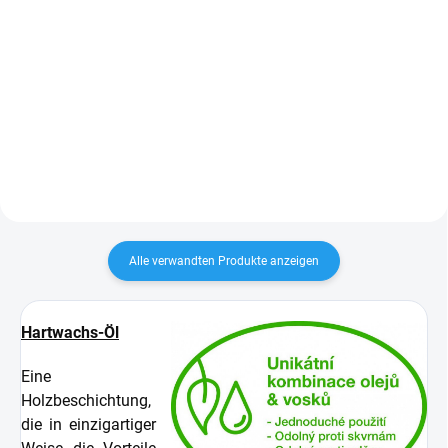
Detail
Fichtenbretter mit Nut und Feder,
geeignet für Wand- und
Deckenverkleidungen im Innen-
und Außenbereich.
Österreichische Produktion in AB-
US Qualität. Kann in 10er-
Packungen...
Alle verwandten Produkte anzeigen
Hartwachs-Öl
Eine
Holzbeschichtung,
die in einzigartiger