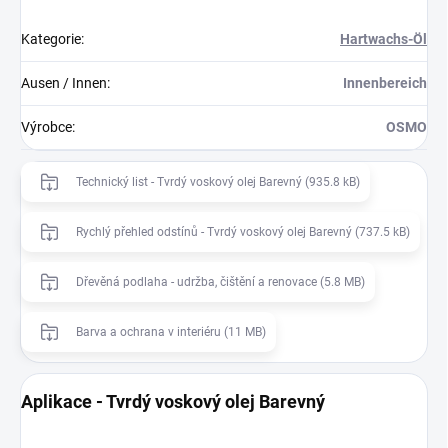
Kategorie
:
Hartwachs-Öl
Ausen / Innen
:
Innenbereich
Výrobce
:
OSMO
Technický list - Tvrdý voskový olej Barevný (935.8 kB)
Rychlý přehled odstínů - Tvrdý voskový olej Barevný (737.5 kB)
Dřevěná podlaha - udržba, čištění a renovace (5.8 MB)
Barva a ochrana v interiéru (11 MB)
Aplikace - Tvrdý voskový olej Barevný