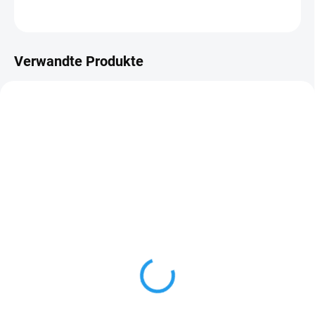
FRAGEN
Verwandte Produkte
AUF LAGER
AUF LAGER
Flachpinsel Natur
Holzdielen Fichte
12,5x96mm, AB-US,
55 Kč
ab
profil C klasik
ab 45,45 Kč ohne MwSt.
82 Kč
ab
Detail
ab 67,77 Kč ohne MwSt.