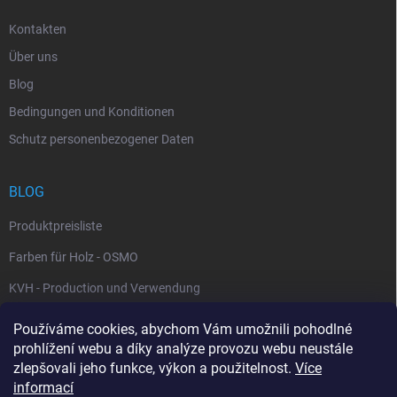
Kontakten
Über uns
Blog
Bedingungen und Konditionen
Schutz personenbezogener Daten
BLOG
Produktpreisliste
Farben für Holz - OSMO
KVH - Production und Verwendung
Používáme cookies, abychom Vám umožnili pohodlné
WARENKORB
prohlížení webu a díky analýze provozu webu neustále
zlepšovali jeho funkce, výkon a použitelnost.
Více
0
St /
0 Kč
informací