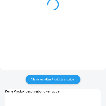
82 Kč
ab
Detail
ab 67,77 Kč ohne MwSt.
Detail
Fichtenbretter mit Nut und Feder,
geeignet für Wand- und
Deckenverkleidungen im Innen-
und Außenbereich.
Österreichische Produktion in AB-
US Qualität. Kann in 10er-
Packungen...
Alle verwandten Produkte anzeigen
Keine Produktbeschreibung verfügbar