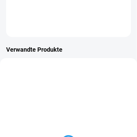
−
+
In den Warenkorb
FRAGEN
Verwandte Produkte
AUF LAGER
AUF LAGER
Flachpinsel Natur
Holzdielen Fichte
12,5x96mm, AB-US,
55 Kč
ab
profil C klasik
ab 45,45 Kč ohne MwSt.