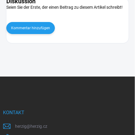
Diskussion
Seien Sie der Erste, der einen Beitrag zu diesem Artikel schreibt!
Kommentar hinzufügen
F
u
ß
z
e
i
KONTAKT
l
e
herzig
@
herzig.cz