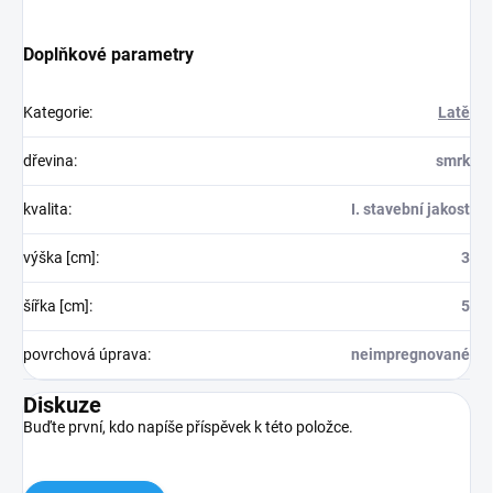
Doplňkové parametry
Kategorie
:
Latě
dřevina
:
smrk
kvalita
:
I. stavební jakost
výška [cm]
:
3
šířka [cm]
:
5
povrchová úprava
:
neimpregnované
Diskuze
Buďte první, kdo napíše příspěvek k této položce.