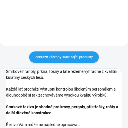
libovolném provedení, délce a
libovolném provedení, délce a
šířce. Níže si můžete vybrat ze 4
šířce. Níže si můžete vybrat ze 4
nejžádanějších variant zakončení
nejžádanějších variant zakončení
plotovky - rovné / s obloučkem...
plotovky - rovné / s obloučkem...
Zobrazit všechny související produkty
Smrkové hranoly, prkna, fošny a latě řežeme výhradně z kvalitní
kulatiny českých lesů.
Každá lať prochází výstupní kontrolou školeným personálem a
dlouhodobě si tak zachováváme vysokou kvalitu výrobků.
Smrkové řezivo je vhodné pro krovy, pergoly, přístřešky, rošty a
další dřevěné konstrukce.
Řezivo Vám můžeme následně opracovat: