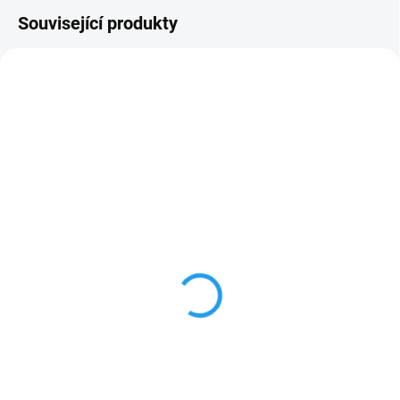
Související produkty
VÝROBA DO 3 DNŮ
VÝROBA DO 3 DNŮ
Smrkové plotovky
Smrkové plotovky
19x90mm
19x130mm
52 Kč
72 Kč
od
od
od 42,98 Kč bez DPH
od 59,50 Kč bez DPH
Detail
Detail
Smrkové plotovky Vám na
Smrkové plotovky Vám na
zakázku můžeme vyrobit v
zakázku můžeme vyrobit v