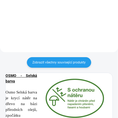
uvedených délkách? KVH hranoly
máme skladem v délce 13m.
Můžete odebrat celý hranol nebo
jen jeho část. Nařežeme Vám
libovolný rozměr i po...
Zobrazit všechny související produkty
OSMO - Selská
barva
Osmo Selská barva
je krycí nátěr na
dřevo na bázi
přírodních olejů,
zpočátku