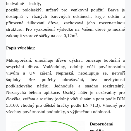
hedvábně lesklý,
později
pololesklý, určený pro venkovní
použití. Barva je
dostupná v různých barevných odstínech, kryje odstín a
přirozené žilkování dřeva, zachovává jeho rozeznatelnou
strukturu. Pro vyzkoušení výsledku na Vašem dřevě je možné
2
zakoupit vzorové sáčky na cca 0,12m
.
Popis výrobku:
Mikroporézní, umožňuje dřevu dýchat,
omezuje bobtnání a
sesychání dřeva.
Voděodolný, odolný vůči
povětrnostním
vlivům a UV záření.
Nepraská, neodlupuje se, netvoří
šupinky.
Bez potřeby obrušování, bez
nezbytnosti
podkladového nátěru.
Jednoduše a snadno roztíratelný.
Nezasychá během aplikace. Uschlý
nátěr je nezávadný pro
člověka, zvířata
a rostliny (odolný vůči slinám a potu
podle DIN
53160, vhodný pro dětské
hračky podle EN 71.3).
Vhodný pro
všechny povětrnostní
podmínky, s výjimečnou odolností.
Doporučené
použití: