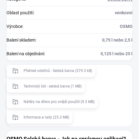
Oblast použití
:
venkovní
Výrobce
:
OSMO
Balení skladem
:
0,75 l nebo 2,5 l
Balení na objednání
:
0,125 l nebo 25 l
Přehled odstínů - Selská barva (379.3 kB)
Technický list - selská barva (1 MB)
Nátěry na dřevo pro vnější použití (9.3 MB)
Informace a rady (25.3 MB)
OSMO Selská barva - Jak na správnou aplikaci?