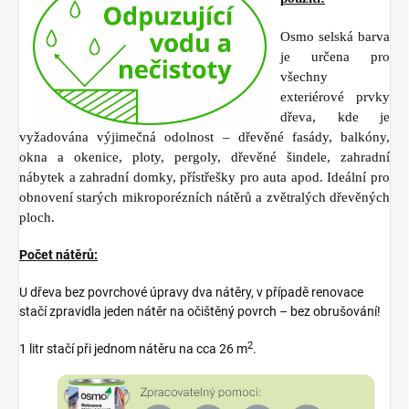
Osmo selská barva
je určena pro
všechny
exteriérové prvky
dřeva, kde
je
vyžadována výjimečná odolnost –
dřevěné fasády, balkóny,
okna a
okenice, ploty, pergoly, dřevěné
šindele, zahradní
nábytek a zahradní
domky, přístřešky pro auta apod.
Ideální pro
obnovení starých
mikroporézních nátěrů a zvětralých
dřevěných
ploch.
Počet nátěrů:
U dřeva bez povrchové úpravy dva nátěry, v případě renovace
stačí zpravidla jeden nátěr na očištěný povrch – bez obrušování!
2
1 litr stačí při jednom nátěru na cca 26 m
.