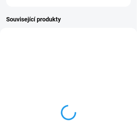
Související produkty
LIBOVOLNÉ DÉLKY
SKLADEM
SKLADEM
Štětec plochý Natur
10x10cm hranol KVH Nsi,
délky 1 až 13m
55 Kč
od
170 Kč
od
od 45,45 Kč bez DPH
od 140,50 Kč bez DPH
Detail
Detail
Potřebujete hranoly v jiných než