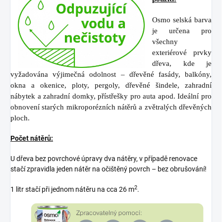
Osmo selská barva
je určena pro
všechny
exteriérové prvky
dřeva, kde
je
vyžadována výjimečná odolnost –
dřevěné fasády, balkóny,
okna a
okenice, ploty, pergoly, dřevěné
šindele, zahradní
nábytek a zahradní
domky, přístřešky pro auta apod.
Ideální pro
obnovení starých
mikroporézních nátěrů a zvětralých
dřevěných
ploch.
Počet nátěrů:
U dřeva bez povrchové úpravy dva nátěry, v případě renovace
stačí zpravidla jeden nátěr na očištěný povrch – bez obrušování!
2
1 litr stačí při jednom nátěru na cca 26 m
.