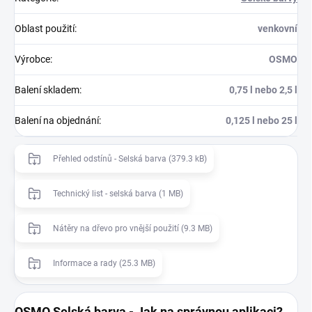
Oblast použití
:
venkovní
Výrobce
:
OSMO
Balení skladem
:
0,75 l nebo 2,5 l
Balení na objednání
:
0,125 l nebo 25 l
Přehled odstínů - Selská barva (379.3 kB)
Technický list - selská barva (1 MB)
Nátěry na dřevo pro vnější použití (9.3 MB)
Informace a rady (25.3 MB)
OSMO Selská barva - Jak na správnou aplikaci?