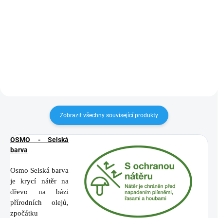
uvedených délkách? KVH hranoly
máme skladem v délce 13m.
Můžete odebrat celý hranol nebo
jen jeho část. Nařežeme Vám
libovolný rozměr i po...
Zobrazit všechny související produkty
OSMO - Selská
barva
Osmo Selská barva
je krycí nátěr na
dřevo na bázi
přírodních olejů,
zpočátku