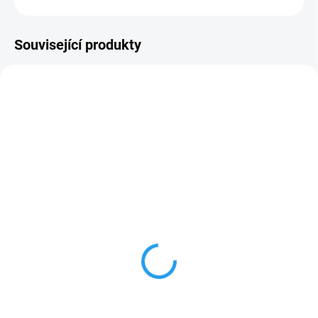
Související produkty
LIBOVOLNÉ DÉLKY
SKLADEM
SKLADEM
Štětec plochý Natur
10x10cm hranol KVH Nsi,
délky 1 až 13m
55 Kč
od
170 Kč
od
od 45,45 Kč bez DPH
od 140,50 Kč bez DPH
Detail
Detail
Potřebujete hranoly v jiných než