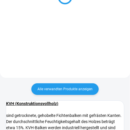
ab 67,77 Kč ohne MwSt.
Detail
Detail
Penetration und Glasur in einem
Anstrich vereint. Der schützende
Fichtenbretter mit Nut und Feder,
Ölglasur ist transparent,
geeignet für Wand- und
seidenmatt und für den
Deckenverkleidungen im Innen-
Außenbereich geeignet. Er ist
und Außenbereich.
wasserabweisend, extrem
Österreichische Produktion in AB-
wetter-...
US Qualität. Kann in 10er-
Packungen...
Alle verwandten Produkte anzeigen
KVH (Konstruktionsvollholz)
sind getrocknete, gehobelte Fichtenbalken mit gefrästen Kanten.
Der durchschnittliche Feuchtigkeitsgehalt des Holzes beträgt
etwa 15%. KVH-Balken werden industriell hergestellt und sind