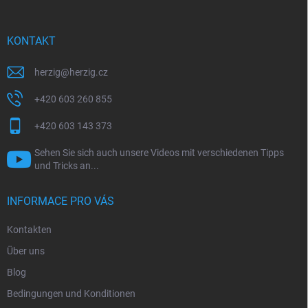
z
e
i
KONTAKT
l
e
herzig
@
herzig.cz
+420 603 260 855
+420 603 143 373
Sehen Sie sich auch unsere Videos mit verschiedenen Tipps
und Tricks an...
INFORMACE PRO VÁS
Kontakten
Über uns
Blog
Bedingungen und Konditionen