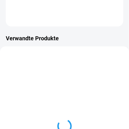
DETAILLIERTE INFORMATIONEN
FRAGEN
Verwandte Produkte
AUF LAGER
AUF LAGER
Holzdielen Fichte
Nr. 732 Eiche hell, Öl-
12,5x96mm, AB-US,
Schutzlasur
profil C klasik
455 Kč
ab
82 Kč
ab
ab 376,03 Kč ohne MwSt.