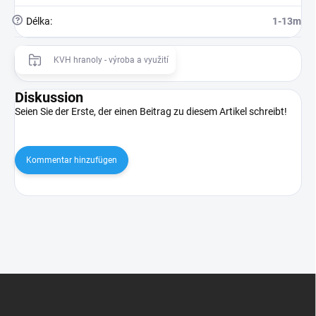
?
Délka
:
1-13m
KVH hranoly - výroba a využití
Diskussion
Seien Sie der Erste, der einen Beitrag zu diesem Artikel schreibt!
Kommentar hinzufügen
F
u
ß