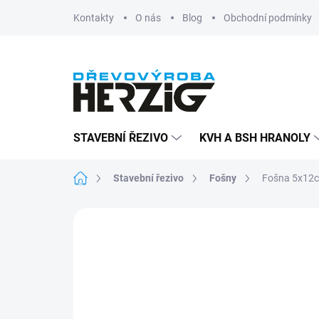
Přejít
Kontakty
O nás
Blog
Obchodní podmínky
na
obsah
STAVEBNÍ ŘEZIVO
KVH A BSH HRANOLY
Domů
Stavební řezivo
Fošny
Fošna 5x12cm