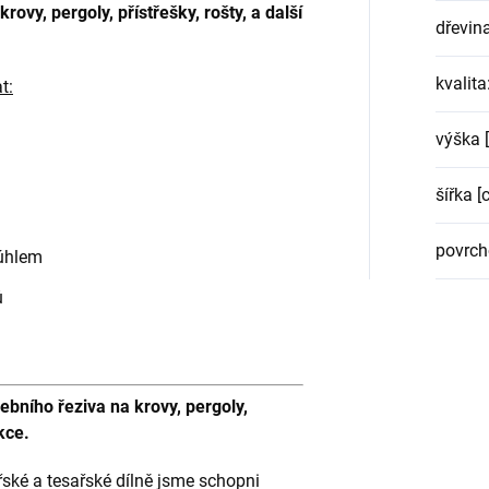
ovy, pergoly, přístřešky, rošty, a další
dřevin
kvalita
t:
výška 
šířka [
povrch
 úhlem
ů
ního řeziva na krovy, pergoly,
kce.
ářské a tesařské dílně jsme schopni