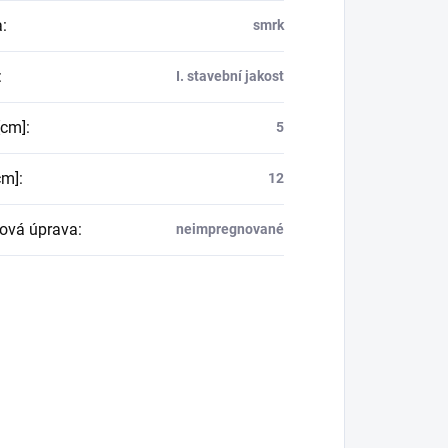
a
:
smrk
:
I. stavební jakost
[cm]
:
5
cm]
:
12
ová úprava
:
neimpregnované