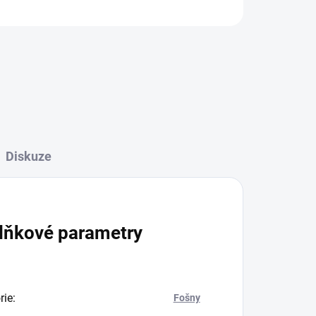
ZEPTAT SE
Diskuze
lňkové parametry
rie
:
Fošny