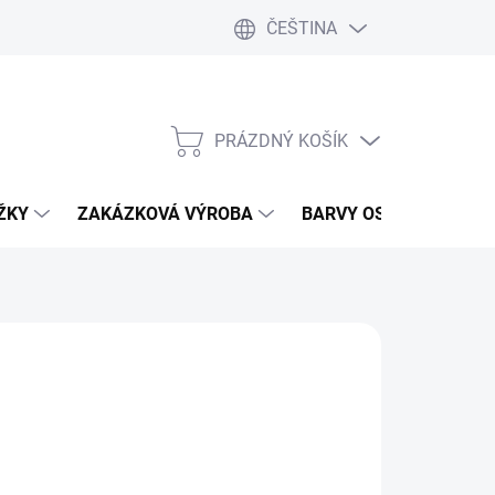
ČEŠTINA
PRÁZDNÝ KOŠÍK
NÁKUPNÍ
KOŠÍK
IŽKY
ZAKÁZKOVÁ VÝROBA
BARVY OSMO
TRU