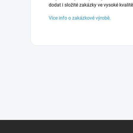
dodat i složité zakázky ve vysoké kvalit
Více info o zakázkové výrobě.
Z
á