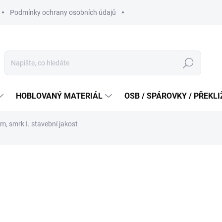
Podmínky ochrany osobních údajů
Hledat
HOBLOVANÝ MATERIÁL
OSB / SPÁROVKY / PŘEKL
, smrk I. stavební jakost
od
78 Kč
od
64,46 Kč
bez DPH
Měrná
ZVOLTE VARIANTU
cena:
VARIANTA