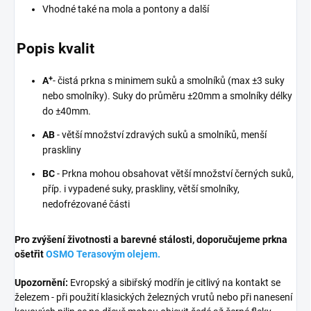
Vhodné také na mola a pontony a další
Popis kvalit
+
A
- čistá prkna s minimem suků a smolníků (max ±3 suky
nebo smolníky). Suky do průměru ±20mm a smolníky délky
do ±40mm.
AB
- větší množství zdravých suků a smolníků, menší
praskliny
BC
- Prkna mohou obsahovat větší množství černých suků,
příp. i vypadené suky, praskliny, větší smolníky,
nedofrézované části
Pro zvýšení životnosti a barevné stálosti, doporučujeme prkna
ošetřit
OSMO Terasovým olejem.
Upozornění:
Evropský a sibiřský modřín je citlivý na kontakt se
železem - při použití klasických železných vrutů nebo při nanesení