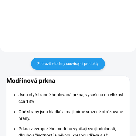
vzduchosuchý. Hranoly jsou
vzduchosuchý. Hranoly jsou
délkově neupravené, hrubě
délkově neupravené, hrubě
vykrácené s nadměrkem
vykrácené s nadměrkem
minimálně +10mm. Jiné délky
minimálně +10mm. Jiné délky
(až 12m)...
(až 12m)...
Zobrazit všechny související produkty
Modřínová prkna
Jsou čtyřstranně hoblovaná prkna, vysušená na vlhkost
cca 18%
Obě strany jsou hladké a mají mírně sražené ofrézované
hrany.
Prkna z evropského modřínu vynikají svojí odolností,
dlouhou životností a pěknou kresbou dřeva s až