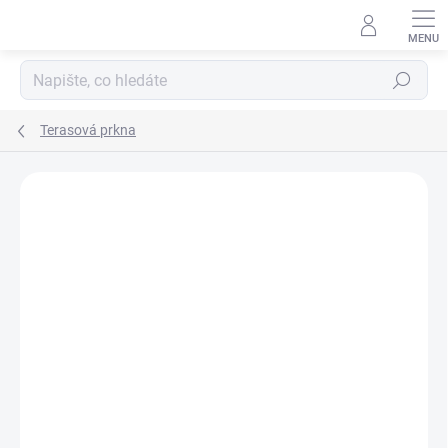
Přejít
na
obsah
Hledat
Terasová prkna