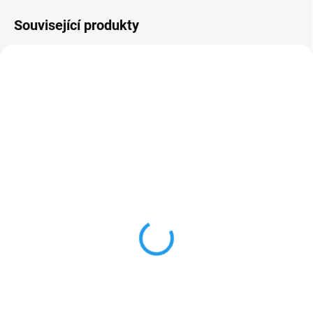
Související produkty
SKLADEM
SKLADEM
Hranol 10x10cm, modřín,
Hranol 6x6cm, modřín, I.
I. stavební jakost
stavební jakost
182 Kč
66 Kč
od
od
od 150,41 Kč bez DPH
od 54,55 Kč bez DPH
Detail
Detail
Modřínový hranol nehoblovaný, I.
Modřínový hranol nehoblovaný, I.
stavební jakost, nesušený nebo
stavební jakost, nesušený nebo