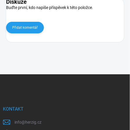
Diskuze
Buďte první, kdo napíše příspěvek k této položce.
Přidat komentář
Z
á
p
a
t
í
KONTAKT
info
@
herzig.cz