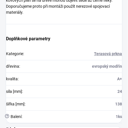
kovových pilin se na dřevě mohou objevit šedé až černé fleky.
Doporučujeme proto při montáži použít nerezové spojovací
materiály.
Doplňkové parametry
Kategorie
:
Terasová prkna
dřevina
:
evropský modřín
kvalita
:
A+
síla [mm]
:
24
šířka [mm]
:
138
?
Balení
:
1ks