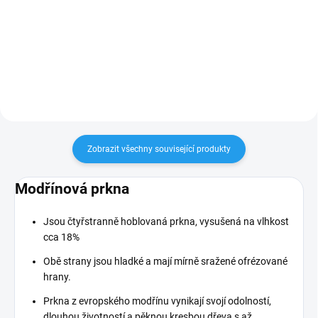
vzduchosuchý. Hranoly jsou
vzduchosuchý. Hranoly jsou
délkově neupravené, hrubě
délkově neupravené, hrubě
vykrácené s nadměrkem
vykrácené s nadměrkem
minimálně +10mm. Jiné délky
minimálně +10mm. Jiné délky
(až 12m)...
(až 12m)...
Zobrazit všechny související produkty
Modřínová prkna
Jsou čtyřstranně hoblovaná prkna, vysušená na vlhkost
cca 18%
Obě strany jsou hladké a mají mírně sražené ofrézované
hrany.
Prkna z evropského modřínu vynikají svojí odolností,
dlouhou životností a pěknou kresbou dřeva s až