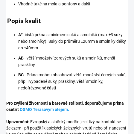
Vhodné také na mola a pontony a další
Popis kvalit
+
A
- čistá prkna s minimem suků a smolníků (max ±3 suky
nebo smolníky). Suky do průměru ±20mm a smolníky délky
do ±40mm.
AB
- větší množství zdravých suků a smolníků, menší
praskliny
BC
- Prkna mohou obsahovat větší množství černých suků,
příp. i vypadené suky, praskliny, větší smolníky,
nedofrézované části
Pro zvýšení životnosti a barevné stálosti, doporučujeme prkna
ošetřit
OSMO Terasovým olejem.
Upozornění:
Evropský a sibiřský modřín je citlivý na kontakt se
železem - při použití klasických železných vrutů nebo při nanesení