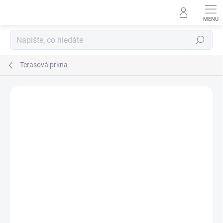
Přejít
na
obsah
Hledat
Terasová prkna