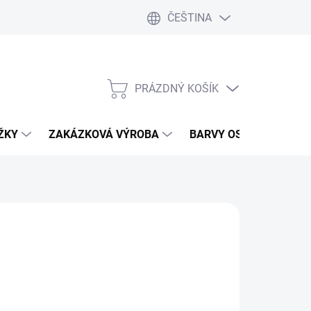
ČEŠTINA
PRÁZDNÝ KOŠÍK
NÁKUPNÍ
KOŠÍK
IŽKY
ZAKÁZKOVÁ VÝROBA
BARVY OSMO
TRU