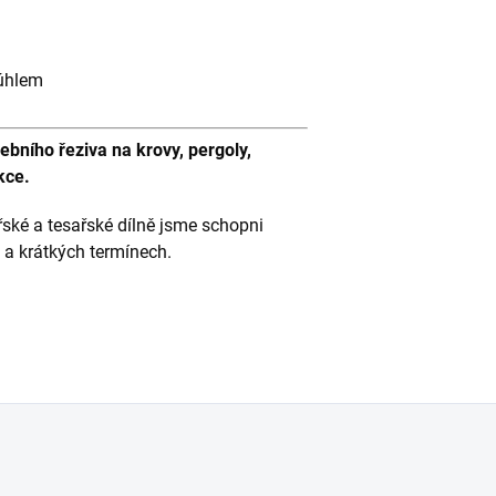
 úhlem
ního řeziva na krovy, pergoly,
kce.
ářské a tesařské dílně jsme schopni
ě a krátkých termínech.