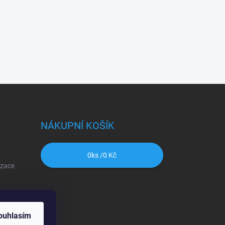
NÁKUPNÍ KOŠÍK
0
ks /
0 Kč
izace
ouhlasím