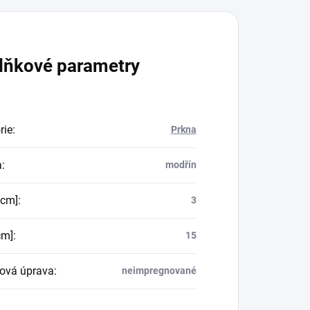
lňkové parametry
rie
:
Prkna
a
:
modřín
[cm]
:
3
cm]
:
15
ová úprava
:
neimpregnované