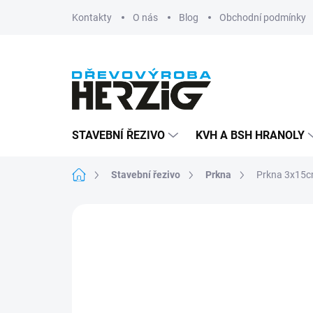
Přejít
Kontakty
O nás
Blog
Obchodní podmínky
na
obsah
STAVEBNÍ ŘEZIVO
KVH A BSH HRANOLY
Domů
Stavební řezivo
Prkna
Prkna 3x15c