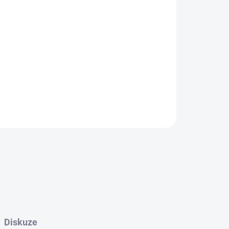
evit i stopy hmyzu a hniloby
ně vykrátit, ohoblovat nebo dále opracovat.
 nám napište do poznámky v košíku nebo nás
ZEPTAT SE
Diskuze