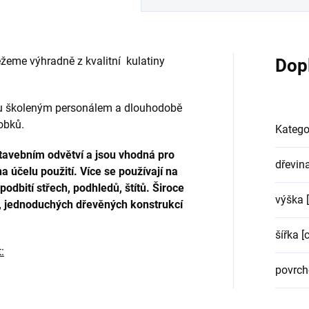
ežeme výhradně z kvalitní kulatiny
Dop
ou školeným personálem a dlouhodobě
obků.
Katego
tavebním odvětví a jsou vhodná pro
dřevin
 na účelu použití. Více se používají na
odbití střech, podhledů, štítů. Široce
výška 
ů, jednoduchých dřevěných konstrukcí
šířka [
:
povrch