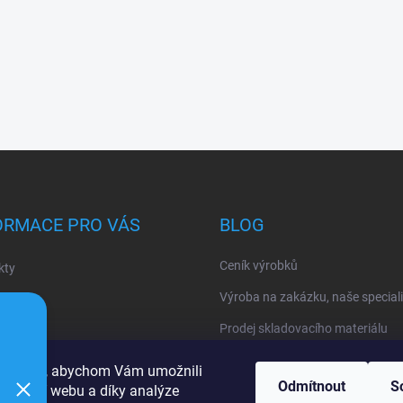
ORMACE PRO VÁS
BLOG
Ceník výrobků
kty
Výroba na zakázku, naše special
Prodej skladovacího materiálu
dní podmínky
cookies, abychom Vám umožnili
nky ochrany osobních údajů
Odmítnout
S
ohlížení webu a díky analýze