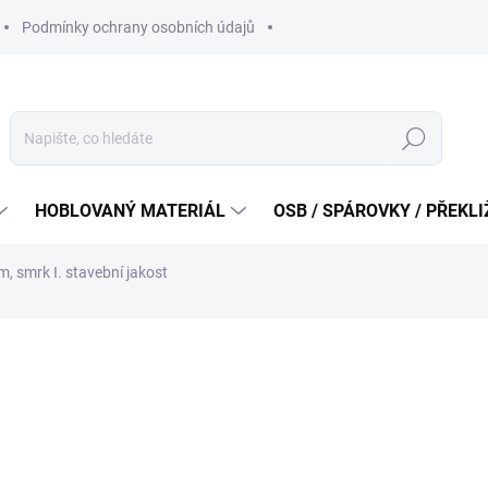
Podmínky ochrany osobních údajů
Hledat
HOBLOVANÝ MATERIÁL
OSB / SPÁROVKY / PŘEKL
, smrk I. stavební jakost
od
255 Kč
od
210,74 Kč
bez DPH
Měrná
ZVOLTE VARIANTU
cena:
VARIANTA