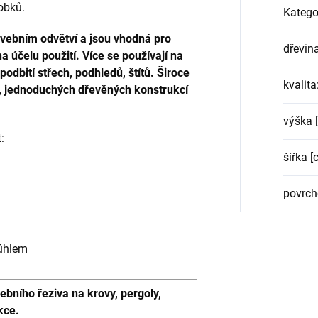
obků.
Katego
avebním odvětví a jsou vhodná pro
dřevin
 na účelu použití. Více se používají na
odbití střech, podhledů, štítů. Široce
kvalita
ů, jednoduchých dřevěných konstrukcí
výška 
:
šířka [
povrch
 úhlem
ního řeziva na krovy, pergoly,
kce.