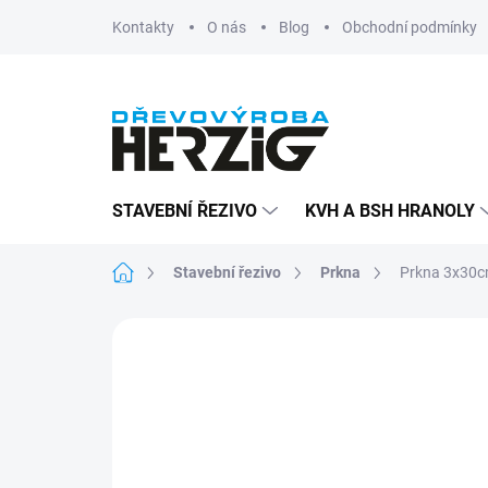
Přejít
Kontakty
O nás
Blog
Obchodní podmínky
na
obsah
STAVEBNÍ ŘEZIVO
KVH A BSH HRANOLY
Domů
Stavební řezivo
Prkna
Prkna 3x30cm