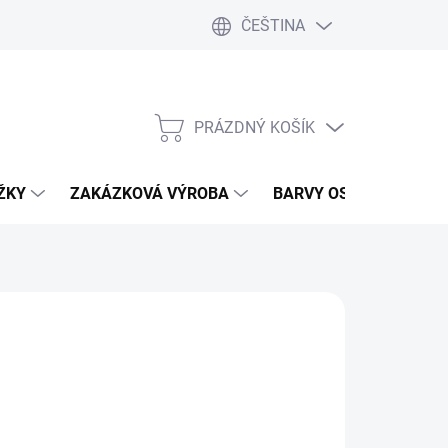
ČEŠTINA
PRÁZDNÝ KOŠÍK
NÁKUPNÍ
KOŠÍK
IŽKY
ZAKÁZKOVÁ VÝROBA
BARVY OSMO
TRU