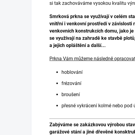
si tak zachováváme vysokou kvalitu výr
Smrková prkna se využívají v celém st
vnitřní i venkovní prostředí v závislosti
venkovních konstrukcích domu, jako je p
se využívají na zahradě ke stavbě plot
a jejich opláštění a další...
Prkna Vám můžeme následně opracovat
hoblování
frézování
broušení
přesné vykrácení kolmé nebo pod
Zabýváme se zakázkovou výrobou staveb
garážové stání a jiné dřevěné konsktru