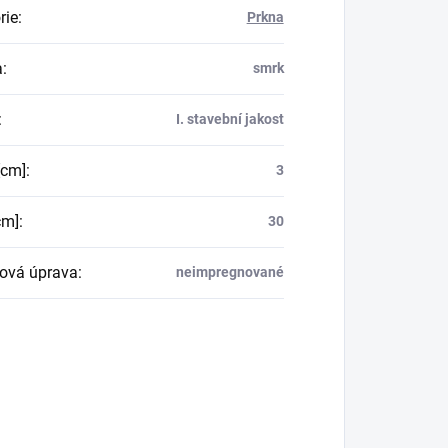
rie
:
Prkna
a
:
smrk
:
I. stavební jakost
[cm]
:
3
cm]
:
30
ová úprava
:
neimpregnované