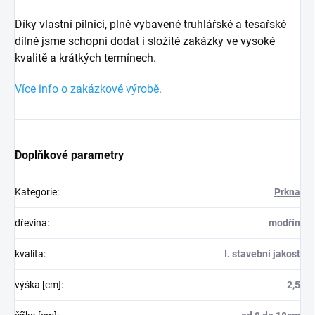
Díky vlastní pilnici, plně vybavené truhlářské a tesařské
dílně jsme schopni dodat i složité zakázky ve vysoké
kvalitě a krátkých termínech.
Více info o zakázkové výrobě.
Doplňkové parametry
Kategorie
:
Prkna
dřevina
:
modřín
kvalita
:
I. stavební jakost
výška [cm]
:
2,5