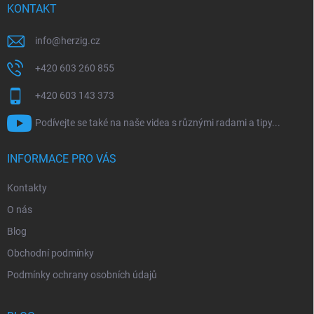
í
KONTAKT
info
@
herzig.cz
+420 603 260 855
+420 603 143 373
Podívejte se také na naše videa s různými radami a tipy...
INFORMACE PRO VÁS
Kontakty
O nás
Blog
Obchodní podmínky
Podmínky ochrany osobních údajů