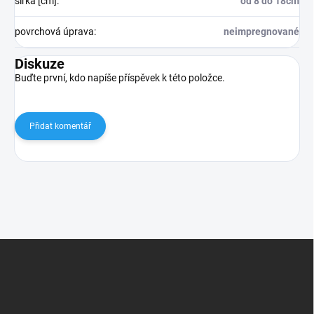
šířka [cm]
:
od 8 do 18cm
povrchová úprava
:
neimpregnované
Diskuze
Buďte první, kdo napíše příspěvek k této položce.
Přidat komentář
Z
á
p
a
t