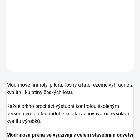
Případný způsob opracování nám napište do poznámky v
košíku nebo nás přímo kontaktujte.
DETAILNÍ INFORMACE
ZEPTAT SE
Modřínové hranoly, prkna, fošny a latě řežeme výhradně z
kvalitní kulatiny českých lesů.
Každé prkno prochází výstupní kontrolou školeným
personálem a dlouhodobě si tak zachováváme vysokou
kvalitu výrobků.
Modřínová prkna se využívají v celém stavebním odvětví