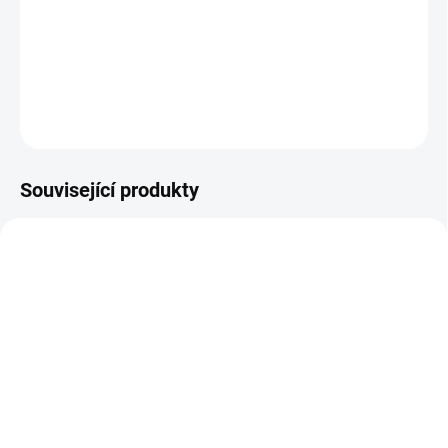
Pro více informací a nezávaznou kalkulaci nás
prosím
kontaktujte.
ZEPTAT SE
Související produkty
SKLADEM
SKLADEM
6x6cm hranol KVH Nsi,
č. 3058 Top olej
délka 4m a 5m
bezbarvý mat