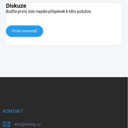
Diskuze
Buďte první, kdo napíše příspěvek k této položce.
Přidat komentář
Z
á
p
a
t
í
KONTAKT
info
@
herzig.cz