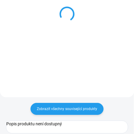
244 Kč
303 Kč
od
od
od 201,65 Kč bez DPH
od 250,41 Kč bez DPH
Detail
Detail
KVH hranol je možné koupit
Olejovo-voskový nátěr speciálně
pouze v celé délce 4m nebo 5m.
vytvořený pro použití na dřevěný
Na přání Vám jej vykrátíme na
nábytek a kuchyňské pracovní
požadované míry. Rozměry
desky. Osmo Top Olej činí dřevěný
uveďte prosím do poznámky v
povrch odolný vůči běžným
košíku. Při objednání...
domácím chemikáliím a...
Zobrazit všechny související produkty
Popis produktu není dostupný