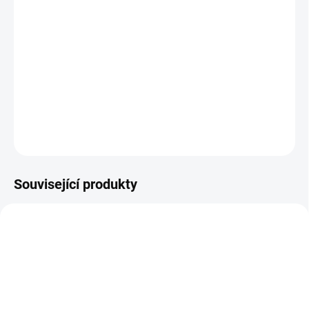
−
+
Přidat do košíku
Osmo Dekorační vosk je vhodný pro ošetření a dekorativní
úpravu dřeva v interiéru.
DETAILNÍ INFORMACE
ZEPTAT SE
Související produkty