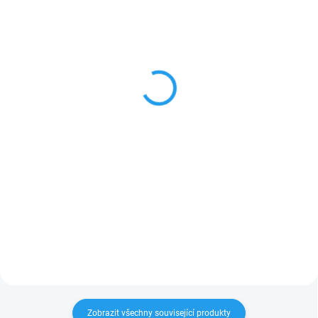
SKLADEM
SKLADEM
Štětec plochý Natur
Palubka smrk
12,5x96mm, AB-US,
55 Kč
od
profil C klasik
od 45,45 Kč bez DPH
82 Kč
od
Detail
od 67,77 Kč bez DPH
Detail
Smrková palubka s perem a
drážkou vhodná na obklady stěn
a stropů v interiéru i exteriéru.
Rakouská výroba v kvalitě AB-US.
Lze odebrat v balení po 10ks
nebo i zvlášť po 1ks....
Zobrazit všechny související produkty