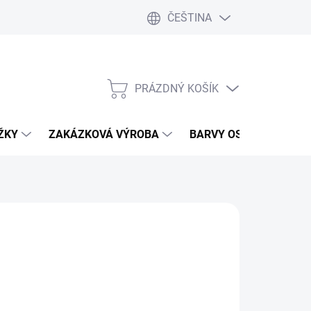
ČEŠTINA
PRÁZDNÝ KOŠÍK
NÁKUPNÍ
KOŠÍK
IŽKY
ZAKÁZKOVÁ VÝROBA
BARVY OSMO
TRU