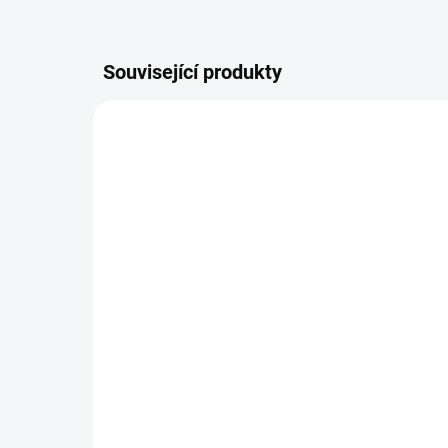
Související produkty
1005/25M
SKLADEM
Štětec plochý Natur
Pa
12
55 Kč
od
C k
od 45,45 Kč bez DPH
od
Detail