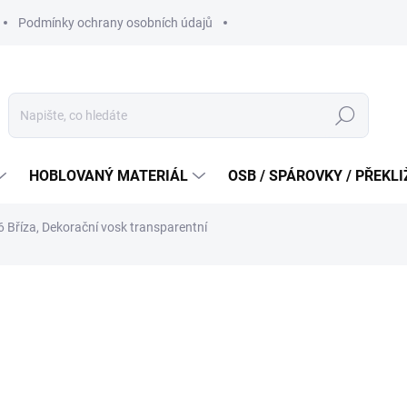
Podmínky ochrany osobních údajů
Hledat
HOBLOVANÝ MATERIÁL
OSB / SPÁROVKY / PŘEKL
6 Bříza, Dekorační vosk transparentní
od
455 Kč
od
376,03 Kč
bez DPH
Měrná
ZVOLTE VARIANTU
cena:
VARIANTA