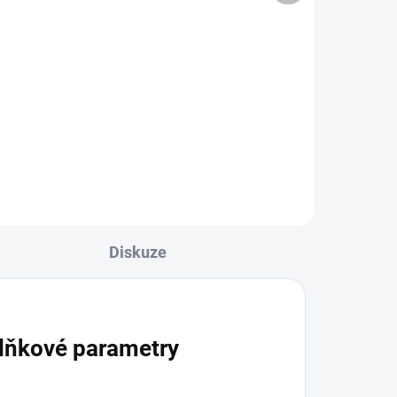
l
Do košíku
ež
Na zakázku Vám připravíme
noly
materiál na obložení stěn a
stropů v interiéru nebo
ebo
venkovních fasád a štítů. Materiál
Vám můžeme dodat jako
předpřipravenou stavebnici nebo
v...
Diskuze
lňkové parametry