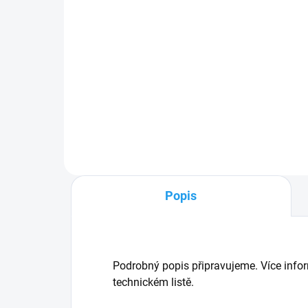
od 
Smr
drá
a st
Rak
Lze 
nebo
Popis
Podrobný popis připravujeme. Více infor
technickém listě.