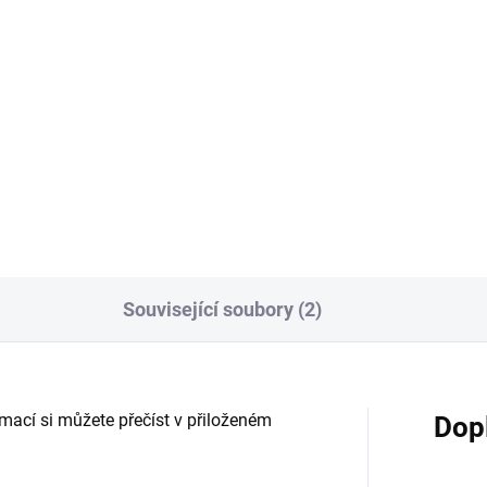
67,77 Kč bez DPH
Detai
Detail
Potřebujete hranoly v jiných n
uvedených délkách? KVH hra
ková palubka s perem a
máme skladem v délce 13m.
žkou vhodná na obklady stěn
Můžete odebrat celý hranol n
ropů v interiéru i exteriéru.
jen jeho část. Nařežeme Vám
ouská výroba v kvalitě AB-US.
libovolný rozměr i po...
odebrat v balení po 10ks
 i zvlášť po 1ks....
Související soubory (2)
mací si můžete přečíst v přiloženém
Dop