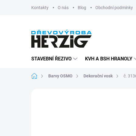
Přejít
Kontakty
O nás
Blog
Obchodní podmínky
na
obsah
STAVEBNÍ ŘEZIVO
KVH A BSH HRANOLY
Domů
Barvy OSMO
Dekorační vosk
č. 313