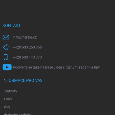
á
p
a
t
í
KONTAKT
info
@
herzig.cz
+420 603 260 855
+420 603 143 373
Podívejte se také na naše videa s různými radami a tipy...
INFORMACE PRO VÁS
Kontakty
O nás
Blog
Obchodní podmínky