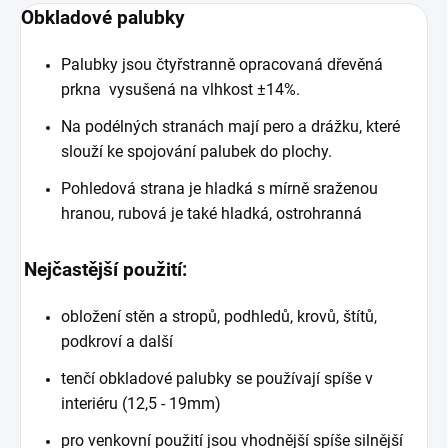
Obkladové palubky
Palubky jsou čtyřstranně opracovaná dřevěná
prkna vysušená na vlhkost ±14%.
Na podélných stranách mají pero a drážku, které
slouží ke spojování palubek do plochy.
Pohledová strana je hladká s mírně sraženou
hranou, rubová je také hladká, ostrohranná
Nejčastější použití:
obložení stěn a stropů, podhledů, krovů, štítů,
podkroví a další
tenčí obkladové palubky se používají spíše v
interiéru (12,5 - 19mm)
pro venkovní použití jsou vhodnější spíše silnější