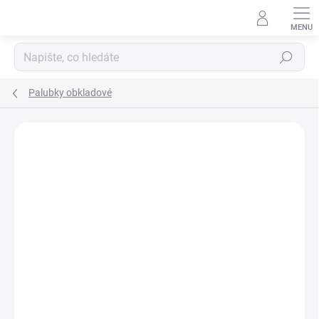
Přejít
na
obsah
Hledat
Palubky obkladové