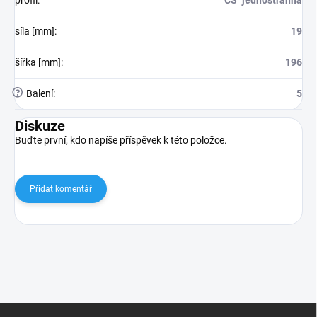
síla [mm]
:
19
šířka [mm]
:
196
?
Balení
:
5
Diskuze
Buďte první, kdo napíše příspěvek k této položce.
Přidat komentář
Z