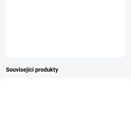
Lze odebrat v balení po 5ks nebo i zvlášť po 1ks.
Cena je uvedená za 1ks.
DETAILNÍ INFORMACE
ZEPTAT SE
Související produkty
SKLADEM
SKLADEM