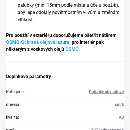
palubky (min. 15mm podle místa a účelu použití),
aby lépe odolaly povětrnostním vlivům a změnám
vlhkosti
Pro použití v exteriéru doporučujeme ošetřit nátěrem
OSMO-Ochraná olejová lazura
, pro interiér pak
některým z voskových olejů
OSMO
.
Doplňkové parametry
Kategorie
:
Palubky obkladové
dřevina
:
smrk
kvalita
:
AB
profil
:
"CS" jednostranná