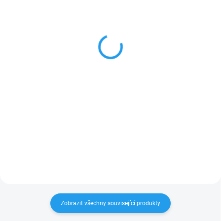
4x6cm hranol KVH NSi,
č. 702 Modřín, Ochranná
délka 5m
olejová lazura
204 Kč
455 Kč
od
168,60 Kč bez DPH
od 376,03 Kč bez DPH
Detail
Detail
KVH hranol je možné koupit
Penetrace a lazura sjednocená v
pouze v celé délce 5m. Na přání
jednom nátěru. Ochranná olejová
Vám jej vykrátíme na
lazura je transparentní,
požadované míry. Rozměry
polomatná a určená k použití
uveďte prosím do poznámky v
venku. Odpuzuje vodu, je
košíku. Při objednání vyberte...
mimořádně odolná vůči...
Zobrazit všechny související produkty